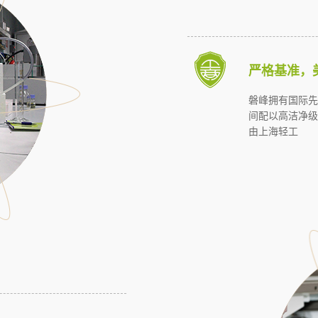
严格基准，
磐峰拥有国际先
间配以高洁净级
由上海轻工