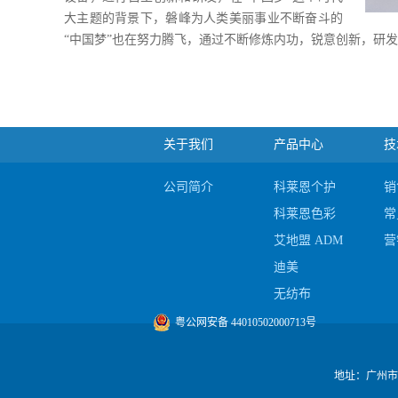
大主题的背景下，磐峰为人类美丽事业不断奋斗的
“中国梦”也在努力腾飞，通过不断修炼内功，锐意创新，研
关于我们
产品中心
技
公司简介
科莱恩个护
销
科莱恩色彩
常
艾地盟 ADM
营
迪美
无纺布
陶氏
粤公网安备 44010502000713号
地址：广州市