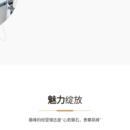
魅力
绽放
磐峰的经营理念是“心若磐石，勇攀高峰”