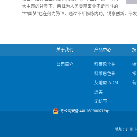
大主题的背景下，磐峰为人类美丽事业不断奋斗的
“中国梦”也在努力腾飞，通过不断修炼内功，锐意创新，研
关于我们
产品中心
技
公司简介
科莱恩个护
销
科莱恩色彩
常
艾地盟 ADM
营
迪美
无纺布
陶氏
粤公网安备 44010502000713号
地址：广州市