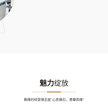
魅力
绽放
磐峰的经营理念是“心若磐石，勇攀高峰”