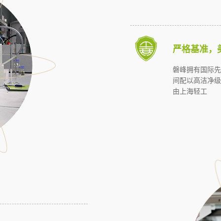
严格基准，
磐峰拥有国际先
间配以高洁净级
由上海轻工