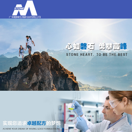
打电话
020-84159580