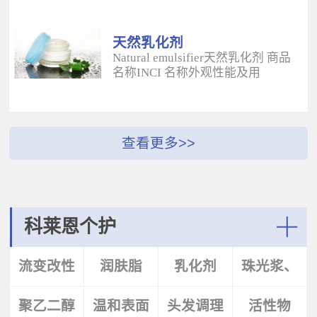
酰二甲基牛磺酸铵/山嵛醇聚醚-25
（BUTYROSPERMUM PARKLL）果
甲基丙烯酸酯交联聚合物 白色粉末
脂 软膏富含不饱和脂肪酸和不皂化
水溶性流变改性剂；有效地增稠水
物，对皮肤有长效的保湿和滋润作
天然乳化剂
包油体系的粘度；有较强乳化作
用；帮助皮肤恢复弹性紧致；适用
Natural emulsifier天然乳化剂 商品
用；无需中和；耐高速剪切，肤感
于护肤，护发，彩妆等产
名称INCI 名称外观性能及用
清爽；特别适用于不含乳化剂的膏
品。 Plantasens® Apricot
途 Plantasens® Natural Emulsifier
霜。 Aristoflex® BLVAmmonium
ButterPrunus
HP10Sucrose Polystearate,Cetearyl
Acryloyldimethyltaurate /Beheneth-
Armeniaca(Apricot)Kernel
Alcohol,Olea Eruopaea(Olive)Oil
25 Methacrylate Crosspolymer 丙烯
Oil,Hydrogenated Vegetable Oil杏
Unsaponifiables蔗糖多硬脂酸酯，
酰二甲基牛磺酸铵/山嵛醇聚醚-25
（PRUNUS ARMENIACA)仁油，氢
鲸蜡硬脂醇，油橄榄（OLEA
甲基丙烯酸酯交联聚合物 白色粉末
化植物油软膏 富有丰富的Omega-
EUPOPAEA）油不皂化物白色片状
水溶性流变改性剂；有效地增稠水
6，Omega-9和不饱和脂肪酸，深度
HLB~9水包油乳化剂；天然植物来
包油体系的粘度；有较强乳化作
滋养，柔软皮肤；适用于护肤护
源；对皮肤有保湿的作用；可以形
用；无需中和；耐高速剪切，肤感
发，彩妆等产品中。Plantasens®
成液晶结构；可使用于O/W乳液和
清爽；特别适用于乳液产
Argan ButterArgania Spinosa Kernel
膏霜产品中。 Plantasens® Natural
科莱恩个护
品。 Aristoflex® Silk （new）
Oil,Hydrogenated Vegetable Oil刺阿
Emulsifier HE20Cetearyl
Sodium Polyacryloyldimethyltaurate
甘树（ARGANIA SPINOSA)仁油，
Glucoside,Sorbitan Olivate鲸蜡硬脂
More
聚丙烯酰基二甲基牛磺酸钠 白色粉
氢化植物油 软膏富含亚油酸，与皮
基葡糖苷，山梨坦橄榄油酸酯 米色
流变改性
润肤脂
乳化剂
珠光浆、
末水溶性流变改性剂；有效地增稠
肤的亲和性好，快速渗透角质层；
片状HLB~9.5水包油乳化剂；天然植
水包油体系的粘度；快速遇水溶
适用于护肤，护发，彩妆等产品。
物来源；对皮肤有保湿的作用；可
胀；无需中和；耐高速剪切；耐离
Plantasens® Avocado ButterPersea
聚乙二醇
剂
温和表面
头发调理
珠光片
活性物
以形成液晶结构；可使用于O/W乳
子强，丝滑不粘腻。
Gratissima(Avocado)Oil,Hydrogenated