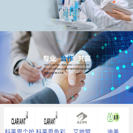
科莱恩个护
科莱恩色彩
艾地盟
迪美