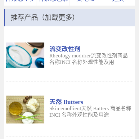
推荐产品（加载更多）
流变改性剂
ADM
Rheology modifier流变改性剂商品
名称INCI 名称外观性能及用
途 Aristoflex® AVCAmmonium
Acryloyldimethyltaurate/VP
Copolymer丙烯酰二甲基牛磺酸
铵/VP 共聚物白色粉末水溶性流变改
性剂；有效地增稠水包油体系的粘
度；快速遇水溶胀；无需中和；耐
天然 Butters
高速剪切；肤感清爽；特别适用于
Skin emollient天然 Butters 商品名称
不含乳化剂的膏霜。 Aristoflex®
INCI 名称外观性能及用途
HMBAmmonium
Plantasens® Refined Shea
Acryloyldimethyltaurate/Beheneth-
ButterButyrospermum Parkii(Shea
25 Methacrylate Crosspolymer丙烯
Butter)牛油果树