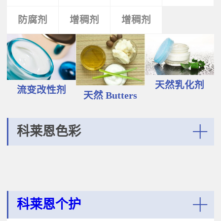
液和膏霜产品中。 Plantasens®
Vegetable Oil鳄梨（PERSEA
Natural Emulsifier CP5Glyceryl
防腐剂
类
活性剂
增稠剂
增稠剂
剂
GRATISSIMA油,氢化植物油 软膏富
Oleate,Polyglyceryl-3
含Omega-9和不饱和脂肪酸，提升
Polyricinoleate,Olea
皮肤的柔软度和弹性；适用于护
Europaea(Olive)Oil Unsaponifiables
肤，护发，彩妆等产品。
甘油油酸酯，聚甘油-3聚蓖麻醇酸
Plantasens® Refined Babassu
酯，油橄榄（OLEA EUROPAEA)油
ButterOrbignya Oleifera Seed Oil巴
不皂化物黄色液体HLB~5油包水乳
巴苏（ORBIGNYA OLEIFERA)籽油
天然乳化剂
化剂；天然植物来源；对皮肤有滋
流变改性剂
液体至软膏富有丰富的不饱和甘油
天然 Butters
润保湿的作用；适用于W/O乳液和
三酸；熔点20-30℃，快速被皮肤吸
膏霜产品中。
收，肤感滋润不油腻，类似硅油般
的滑爽；适用于护肤，护发，彩妆
科莱恩色彩
等产品中。Plantasens® Refined
Cocoa ButterTheobroma
More
Cacao(cocoa)Seed Butter可可
（THEOBROMA CACAO)籽脂 软膏
熔点28-38℃，接近体温，快速铺展
和被...
科莱恩个护