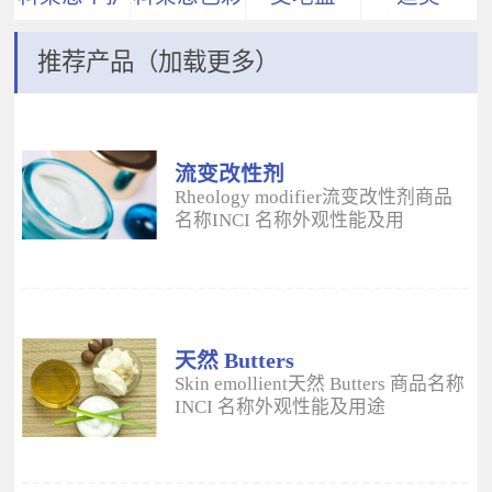
推荐产品（加载更多）
流变改性剂
ADM
Rheology modifier流变改性剂商品
名称INCI 名称外观性能及用
途 Aristoflex® AVCAmmonium
Acryloyldimethyltaurate/VP
Copolymer丙烯酰二甲基牛磺酸
铵/VP 共聚物白色粉末水溶性流变改
性剂；有效地增稠水包油体系的粘
度；快速遇水溶胀；无需中和；耐
天然 Butters
高速剪切；肤感清爽；特别适用于
Skin emollient天然 Butters 商品名称
不含乳化剂的膏霜。 Aristoflex®
INCI 名称外观性能及用途
HMBAmmonium
Plantasens® Refined Shea
Acryloyldimethyltaurate/Beheneth-
ButterButyrospermum Parkii(Shea
25 Methacrylate Crosspolymer丙烯
Butter)牛油果树