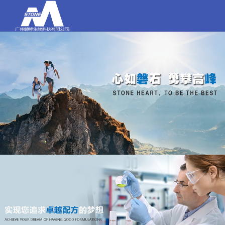
打电话
020-84159580