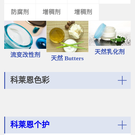
液和膏霜产品中。 Plantasens®
Vegetable Oil鳄梨（PERSEA
Natural Emulsifier CP5Glyceryl
防腐剂
类
活性剂
增稠剂
增稠剂
剂
GRATISSIMA油,氢化植物油 软膏富
Oleate,Polyglyceryl-3
含Omega-9和不饱和脂肪酸，提升
Polyricinoleate,Olea
皮肤的柔软度和弹性；适用于护
Europaea(Olive)Oil Unsaponifiables
肤，护发，彩妆等产品。
甘油油酸酯，聚甘油-3聚蓖麻醇酸
Plantasens® Refined Babassu
酯，油橄榄（OLEA EUROPAEA)油
ButterOrbignya Oleifera Seed Oil巴
不皂化物黄色液体HLB~5油包水乳
巴苏（ORBIGNYA OLEIFERA)籽油
天然乳化剂
化剂；天然植物来源；对皮肤有滋
流变改性剂
液体至软膏富有丰富的不饱和甘油
天然 Butters
润保湿的作用；适用于W/O乳液和
三酸；熔点20-30℃，快速被皮肤吸
膏霜产品中。
收，肤感滋润不油腻，类似硅油般
的滑爽；适用于护肤，护发，彩妆
科莱恩色彩
等产品中。Plantasens® Refined
Cocoa ButterTheobroma
More
Cacao(cocoa)Seed Butter可可
（THEOBROMA CACAO)籽脂 软膏
熔点28-38℃，接近体温，快速铺展
和被...
科莱恩个护