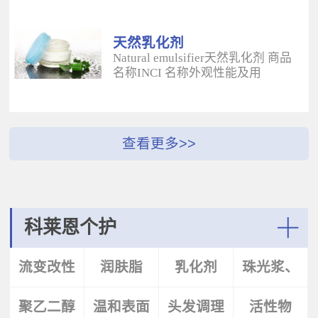
酰二甲基牛磺酸铵/山嵛醇聚醚-25
（BUTYROSPERMUM PARKLL）果
甲基丙烯酸酯交联聚合物 白色粉末
脂 软膏富含不饱和脂肪酸和不皂化
水溶性流变改性剂；有效地增稠水
物，对皮肤有长效的保湿和滋润作
天然乳化剂
包油体系的粘度；有较强乳化作
用；帮助皮肤恢复弹性紧致；适用
Natural emulsifier天然乳化剂 商品
用；无需中和；耐高速剪切，肤感
于护肤，护发，彩妆等产
名称INCI 名称外观性能及用
清爽；特别适用于不含乳化剂的膏
品。 Plantasens® Apricot
途 Plantasens® Natural Emulsifier
霜。 Aristoflex® BLVAmmonium
ButterPrunus
HP10Sucrose Polystearate,Cetearyl
Acryloyldimethyltaurate /Beheneth-
Armeniaca(Apricot)Kernel
Alcohol,Olea Eruopaea(Olive)Oil
25 Methacrylate Crosspolymer 丙烯
Oil,Hydrogenated Vegetable Oil杏
Unsaponifiables蔗糖多硬脂酸酯，
酰二甲基牛磺酸铵/山嵛醇聚醚-25
（PRUNUS ARMENIACA)仁油，氢
鲸蜡硬脂醇，油橄榄（OLEA
甲基丙烯酸酯交联聚合物 白色粉末
化植物油软膏 富有丰富的Omega-
EUPOPAEA）油不皂化物白色片状
水溶性流变改性剂；有效地增稠水
6，Omega-9和不饱和脂肪酸，深度
HLB~9水包油乳化剂；天然植物来
包油体系的粘度；有较强乳化作
滋养，柔软皮肤；适用于护肤护
源；对皮肤有保湿的作用；可以形
用；无需中和；耐高速剪切，肤感
发，彩妆等产品中。Plantasens®
成液晶结构；可使用于O/W乳液和
清爽；特别适用于乳液产
Argan ButterArgania Spinosa Kernel
膏霜产品中。 Plantasens® Natural
科莱恩个护
品。 Aristoflex® Silk （new）
Oil,Hydrogenated Vegetable Oil刺阿
Emulsifier HE20Cetearyl
Sodium Polyacryloyldimethyltaurate
甘树（ARGANIA SPINOSA)仁油，
Glucoside,Sorbitan Olivate鲸蜡硬脂
More
聚丙烯酰基二甲基牛磺酸钠 白色粉
氢化植物油 软膏富含亚油酸，与皮
基葡糖苷，山梨坦橄榄油酸酯 米色
流变改性
润肤脂
乳化剂
珠光浆、
末水溶性流变改性剂；有效地增稠
肤的亲和性好，快速渗透角质层；
片状HLB~9.5水包油乳化剂；天然植
水包油体系的粘度；快速遇水溶
适用于护肤，护发，彩妆等产品。
物来源；对皮肤有保湿的作用；可
胀；无需中和；耐高速剪切；耐离
Plantasens® Avocado ButterPersea
聚乙二醇
剂
温和表面
头发调理
珠光片
活性物
以形成液晶结构；可使用于O/W乳
子强，丝滑不粘腻。
Gratissima(Avocado)Oil,Hydrogenated