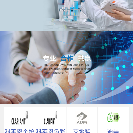
科莱恩个护
科莱恩色彩
艾地盟
迪美