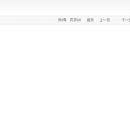
共
0
条
页次0/0
首页
上一页
下一