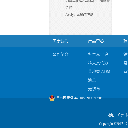
丙氧基化或乙氧基化丁醇醚聚
合物
Aculyn 流变改性剂
关于我们
产品中心
技
公司简介
科莱恩个护
销
科莱恩色彩
常
艾地盟 ADM
营
迪美
无纺布
陶氏
粤公网安备 44010502000713号
地址：广州市
Copyright ©20