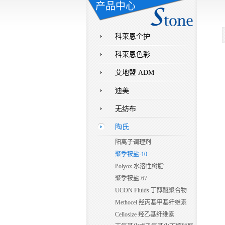
产品中心
科莱恩个护
科莱恩色彩
艾地盟 ADM
迪美
无纺布
陶氏
阳离子调理剂
聚季铵盐-10
Polyox 水溶性树脂
聚季铵盐-67
UCON Fluids 丁醇醚聚合物
Methocel 羟丙基甲基纤维素
Cellosize 羟乙基纤维素