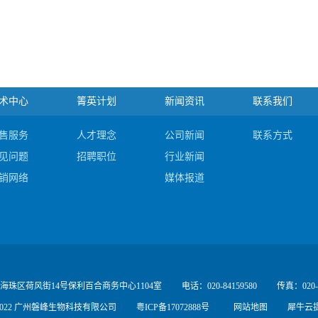
术中心
箐英计划
新闻资讯
联系我们
售服务
人才理念
公司新闻
联系方式
见问题
招聘职位
行业新闻
销网络
媒体报道
海珠区荷风街14号保利百合商务中心1104室
电话：020-84159580
传真：020-8
17 - 2022 广州磐峰生物科技有限公司
粤ICP备17072888号
网站地图
犀牛云