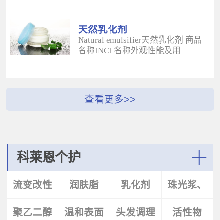
酰二甲基牛磺酸铵/山嵛醇聚醚-25
（BUTYROSPERMUM PARKLL）果
甲基丙烯酸酯交联聚合物 白色粉末
脂 软膏富含不饱和脂肪酸和不皂化
水溶性流变改性剂；有效地增稠水
物，对皮肤有长效的保湿和滋润作
天然乳化剂
包油体系的粘度；有较强乳化作
用；帮助皮肤恢复弹性紧致；适用
Natural emulsifier天然乳化剂 商品
用；无需中和；耐高速剪切，肤感
于护肤，护发，彩妆等产
名称INCI 名称外观性能及用
清爽；特别适用于不含乳化剂的膏
品。 Plantasens® Apricot
途 Plantasens® Natural Emulsifier
霜。 Aristoflex® BLVAmmonium
ButterPrunus
HP10Sucrose Polystearate,Cetearyl
Acryloyldimethyltaurate /Beheneth-
Armeniaca(Apricot)Kernel
Alcohol,Olea Eruopaea(Olive)Oil
25 Methacrylate Crosspolymer 丙烯
Oil,Hydrogenated Vegetable Oil杏
Unsaponifiables蔗糖多硬脂酸酯，
酰二甲基牛磺酸铵/山嵛醇聚醚-25
（PRUNUS ARMENIACA)仁油，氢
鲸蜡硬脂醇，油橄榄（OLEA
甲基丙烯酸酯交联聚合物 白色粉末
化植物油软膏 富有丰富的Omega-
EUPOPAEA）油不皂化物白色片状
水溶性流变改性剂；有效地增稠水
6，Omega-9和不饱和脂肪酸，深度
HLB~9水包油乳化剂；天然植物来
包油体系的粘度；有较强乳化作
滋养，柔软皮肤；适用于护肤护
源；对皮肤有保湿的作用；可以形
用；无需中和；耐高速剪切，肤感
发，彩妆等产品中。Plantasens®
成液晶结构；可使用于O/W乳液和
清爽；特别适用于乳液产
Argan ButterArgania Spinosa Kernel
膏霜产品中。 Plantasens® Natural
科莱恩个护
品。 Aristoflex® Silk （new）
Oil,Hydrogenated Vegetable Oil刺阿
Emulsifier HE20Cetearyl
Sodium Polyacryloyldimethyltaurate
甘树（ARGANIA SPINOSA)仁油，
Glucoside,Sorbitan Olivate鲸蜡硬脂
More
聚丙烯酰基二甲基牛磺酸钠 白色粉
氢化植物油 软膏富含亚油酸，与皮
基葡糖苷，山梨坦橄榄油酸酯 米色
流变改性
润肤脂
乳化剂
珠光浆、
末水溶性流变改性剂；有效地增稠
肤的亲和性好，快速渗透角质层；
片状HLB~9.5水包油乳化剂；天然植
水包油体系的粘度；快速遇水溶
适用于护肤，护发，彩妆等产品。
物来源；对皮肤有保湿的作用；可
胀；无需中和；耐高速剪切；耐离
Plantasens® Avocado ButterPersea
聚乙二醇
剂
温和表面
头发调理
珠光片
活性物
以形成液晶结构；可使用于O/W乳
子强，丝滑不粘腻。
Gratissima(Avocado)Oil,Hydrogenated