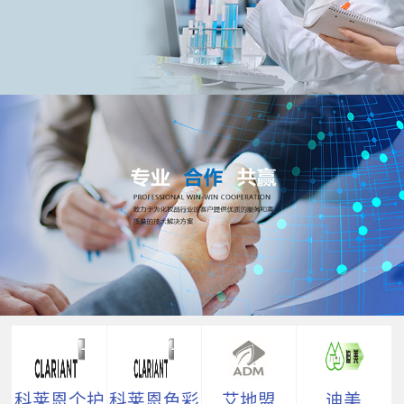
科莱恩个护
科莱恩色彩
艾地盟
迪美