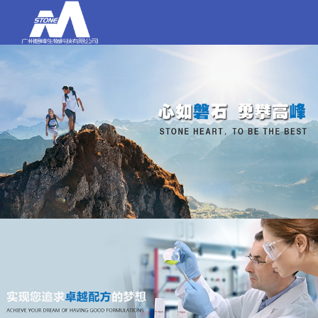
打电话
020-84159580