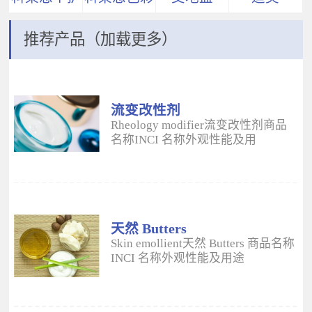
推荐产品（加载更多）
流变改性剂
ADM
Rheology modifier流变改性剂商品
名称INCI 名称外观性能及用
途 Aristoflex® AVCAmmonium
Acryloyldimethyltaurate/VP
Copolymer丙烯酰二甲基牛磺酸
铵/VP 共聚物白色粉末水溶性流变改
性剂；有效地增稠水包油体系的粘
度；快速遇水溶胀；无需中和；耐
天然 Butters
高速剪切；肤感清爽；特别适用于
Skin emollient天然 Butters 商品名称
不含乳化剂的膏霜。 Aristoflex®
INCI 名称外观性能及用途
HMBAmmonium
Plantasens® Refined Shea
Acryloyldimethyltaurate/Beheneth-
ButterButyrospermum Parkii(Shea
25 Methacrylate Crosspolymer丙烯
Butter)牛油果树