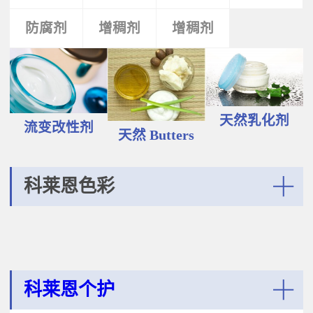
液和膏霜产品中。 Plantasens®
Vegetable Oil鳄梨（PERSEA
Natural Emulsifier CP5Glyceryl
防腐剂
类
活性剂
增稠剂
增稠剂
剂
GRATISSIMA油,氢化植物油 软膏富
Oleate,Polyglyceryl-3
含Omega-9和不饱和脂肪酸，提升
Polyricinoleate,Olea
皮肤的柔软度和弹性；适用于护
Europaea(Olive)Oil Unsaponifiables
肤，护发，彩妆等产品。
甘油油酸酯，聚甘油-3聚蓖麻醇酸
Plantasens® Refined Babassu
酯，油橄榄（OLEA EUROPAEA)油
ButterOrbignya Oleifera Seed Oil巴
不皂化物黄色液体HLB~5油包水乳
巴苏（ORBIGNYA OLEIFERA)籽油
天然乳化剂
化剂；天然植物来源；对皮肤有滋
流变改性剂
液体至软膏富有丰富的不饱和甘油
天然 Butters
润保湿的作用；适用于W/O乳液和
三酸；熔点20-30℃，快速被皮肤吸
膏霜产品中。
收，肤感滋润不油腻，类似硅油般
的滑爽；适用于护肤，护发，彩妆
科莱恩色彩
等产品中。Plantasens® Refined
Cocoa ButterTheobroma
More
Cacao(cocoa)Seed Butter可可
（THEOBROMA CACAO)籽脂 软膏
熔点28-38℃，接近体温，快速铺展
和被...
科莱恩个护