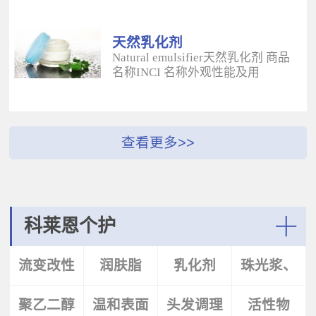
酰二甲基牛磺酸铵/山嵛醇聚醚-25
（BUTYROSPERMUM PARKLL）果
甲基丙烯酸酯交联聚合物 白色粉末
脂 软膏富含不饱和脂肪酸和不皂化
水溶性流变改性剂；有效地增稠水
物，对皮肤有长效的保湿和滋润作
天然乳化剂
包油体系的粘度；有较强乳化作
用；帮助皮肤恢复弹性紧致；适用
Natural emulsifier天然乳化剂 商品
用；无需中和；耐高速剪切，肤感
于护肤，护发，彩妆等产
名称INCI 名称外观性能及用
清爽；特别适用于不含乳化剂的膏
品。 Plantasens® Apricot
途 Plantasens® Natural Emulsifier
霜。 Aristoflex® BLVAmmonium
ButterPrunus
HP10Sucrose Polystearate,Cetearyl
Acryloyldimethyltaurate /Beheneth-
Armeniaca(Apricot)Kernel
Alcohol,Olea Eruopaea(Olive)Oil
25 Methacrylate Crosspolymer 丙烯
Oil,Hydrogenated Vegetable Oil杏
Unsaponifiables蔗糖多硬脂酸酯，
酰二甲基牛磺酸铵/山嵛醇聚醚-25
（PRUNUS ARMENIACA)仁油，氢
鲸蜡硬脂醇，油橄榄（OLEA
甲基丙烯酸酯交联聚合物 白色粉末
化植物油软膏 富有丰富的Omega-
EUPOPAEA）油不皂化物白色片状
水溶性流变改性剂；有效地增稠水
6，Omega-9和不饱和脂肪酸，深度
HLB~9水包油乳化剂；天然植物来
包油体系的粘度；有较强乳化作
滋养，柔软皮肤；适用于护肤护
源；对皮肤有保湿的作用；可以形
用；无需中和；耐高速剪切，肤感
发，彩妆等产品中。Plantasens®
成液晶结构；可使用于O/W乳液和
清爽；特别适用于乳液产
Argan ButterArgania Spinosa Kernel
膏霜产品中。 Plantasens® Natural
科莱恩个护
品。 Aristoflex® Silk （new）
Oil,Hydrogenated Vegetable Oil刺阿
Emulsifier HE20Cetearyl
Sodium Polyacryloyldimethyltaurate
甘树（ARGANIA SPINOSA)仁油，
Glucoside,Sorbitan Olivate鲸蜡硬脂
More
聚丙烯酰基二甲基牛磺酸钠 白色粉
氢化植物油 软膏富含亚油酸，与皮
基葡糖苷，山梨坦橄榄油酸酯 米色
流变改性
润肤脂
乳化剂
珠光浆、
末水溶性流变改性剂；有效地增稠
肤的亲和性好，快速渗透角质层；
片状HLB~9.5水包油乳化剂；天然植
水包油体系的粘度；快速遇水溶
适用于护肤，护发，彩妆等产品。
物来源；对皮肤有保湿的作用；可
胀；无需中和；耐高速剪切；耐离
Plantasens® Avocado ButterPersea
聚乙二醇
剂
温和表面
头发调理
珠光片
活性物
以形成液晶结构；可使用于O/W乳
子强，丝滑不粘腻。
Gratissima(Avocado)Oil,Hydrogenated