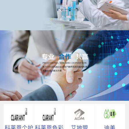
科莱恩个护
科莱恩色彩
艾地盟
迪美