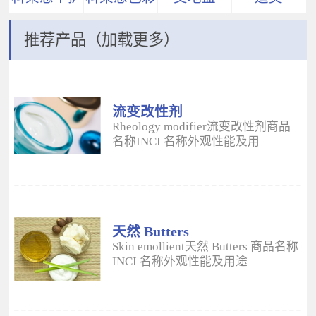
推荐产品（加载更多）
流变改性剂
ADM
Rheology modifier流变改性剂商品
名称INCI 名称外观性能及用
途 Aristoflex® AVCAmmonium
Acryloyldimethyltaurate/VP
Copolymer丙烯酰二甲基牛磺酸
铵/VP 共聚物白色粉末水溶性流变改
性剂；有效地增稠水包油体系的粘
度；快速遇水溶胀；无需中和；耐
天然 Butters
高速剪切；肤感清爽；特别适用于
Skin emollient天然 Butters 商品名称
不含乳化剂的膏霜。 Aristoflex®
INCI 名称外观性能及用途
HMBAmmonium
Plantasens® Refined Shea
Acryloyldimethyltaurate/Beheneth-
ButterButyrospermum Parkii(Shea
25 Methacrylate Crosspolymer丙烯
Butter)牛油果树