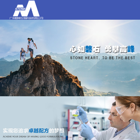
打电话
020-84159580