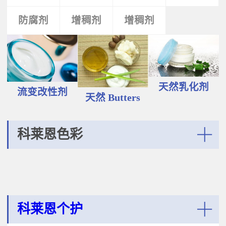
液和膏霜产品中。 Plantasens®
Vegetable Oil鳄梨（PERSEA
Natural Emulsifier CP5Glyceryl
防腐剂
类
活性剂
增稠剂
增稠剂
剂
GRATISSIMA油,氢化植物油 软膏富
Oleate,Polyglyceryl-3
含Omega-9和不饱和脂肪酸，提升
Polyricinoleate,Olea
皮肤的柔软度和弹性；适用于护
Europaea(Olive)Oil Unsaponifiables
肤，护发，彩妆等产品。
甘油油酸酯，聚甘油-3聚蓖麻醇酸
Plantasens® Refined Babassu
酯，油橄榄（OLEA EUROPAEA)油
ButterOrbignya Oleifera Seed Oil巴
不皂化物黄色液体HLB~5油包水乳
巴苏（ORBIGNYA OLEIFERA)籽油
天然乳化剂
化剂；天然植物来源；对皮肤有滋
流变改性剂
液体至软膏富有丰富的不饱和甘油
天然 Butters
润保湿的作用；适用于W/O乳液和
三酸；熔点20-30℃，快速被皮肤吸
膏霜产品中。
收，肤感滋润不油腻，类似硅油般
的滑爽；适用于护肤，护发，彩妆
科莱恩色彩
等产品中。Plantasens® Refined
Cocoa ButterTheobroma
More
Cacao(cocoa)Seed Butter可可
（THEOBROMA CACAO)籽脂 软膏
熔点28-38℃，接近体温，快速铺展
和被...
科莱恩个护