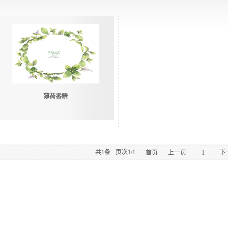
薄荷香精
共
1
条
页次1/1
首页
上一页
1
下