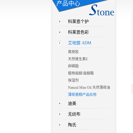
产品中心
科莱恩个护
科莱恩色彩
艾地盟 ADM
黄原胶
天然维生素E
卵磷脂
植物甾醇/甾醇酯
保湿剂
Natural Mint Oil 天然薄荷油
薄荷香精产品应用
迪美
无纺布
陶氏