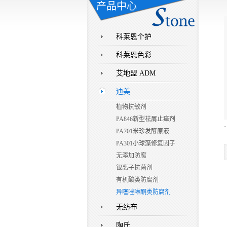
产品中心
科莱恩个护
科莱恩色彩
艾地盟 ADM
迪美
植物抗敏剂
PA846新型祛屑止痒剂
PA701米珍发酵原液
PA301小球藻修复因子
无添加防腐
银离子抗菌剂
有机酸类防腐剂
异噻唑啉酮类防腐剂
无纺布
陶氏