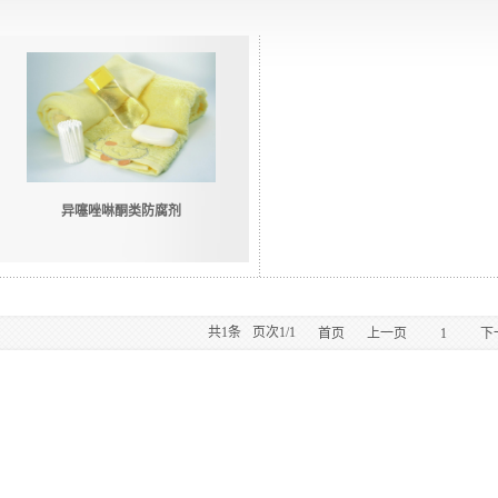
异噻唑啉酮类防腐剂
共
1
条
页次1/1
首页
上一页
1
下