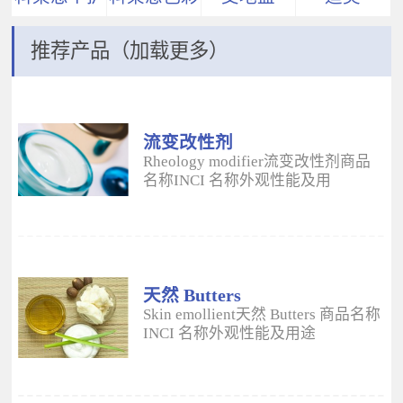
推荐产品（加载更多）
流变改性剂
ADM
Rheology modifier流变改性剂商品
名称INCI 名称外观性能及用
途 Aristoflex® AVCAmmonium
Acryloyldimethyltaurate/VP
Copolymer丙烯酰二甲基牛磺酸
铵/VP 共聚物白色粉末水溶性流变改
性剂；有效地增稠水包油体系的粘
度；快速遇水溶胀；无需中和；耐
天然 Butters
高速剪切；肤感清爽；特别适用于
Skin emollient天然 Butters 商品名称
不含乳化剂的膏霜。 Aristoflex®
INCI 名称外观性能及用途
HMBAmmonium
Plantasens® Refined Shea
Acryloyldimethyltaurate/Beheneth-
ButterButyrospermum Parkii(Shea
25 Methacrylate Crosspolymer丙烯
Butter)牛油果树