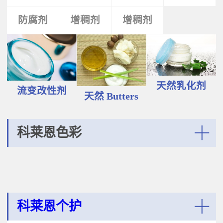
液和膏霜产品中。 Plantasens®
Vegetable Oil鳄梨（PERSEA
Natural Emulsifier CP5Glyceryl
防腐剂
类
活性剂
增稠剂
增稠剂
剂
GRATISSIMA油,氢化植物油 软膏富
Oleate,Polyglyceryl-3
含Omega-9和不饱和脂肪酸，提升
Polyricinoleate,Olea
皮肤的柔软度和弹性；适用于护
Europaea(Olive)Oil Unsaponifiables
肤，护发，彩妆等产品。
甘油油酸酯，聚甘油-3聚蓖麻醇酸
Plantasens® Refined Babassu
酯，油橄榄（OLEA EUROPAEA)油
ButterOrbignya Oleifera Seed Oil巴
不皂化物黄色液体HLB~5油包水乳
巴苏（ORBIGNYA OLEIFERA)籽油
天然乳化剂
化剂；天然植物来源；对皮肤有滋
流变改性剂
液体至软膏富有丰富的不饱和甘油
天然 Butters
润保湿的作用；适用于W/O乳液和
三酸；熔点20-30℃，快速被皮肤吸
膏霜产品中。
收，肤感滋润不油腻，类似硅油般
的滑爽；适用于护肤，护发，彩妆
科莱恩色彩
等产品中。Plantasens® Refined
Cocoa ButterTheobroma
More
Cacao(cocoa)Seed Butter可可
（THEOBROMA CACAO)籽脂 软膏
熔点28-38℃，接近体温，快速铺展
和被...
科莱恩个护