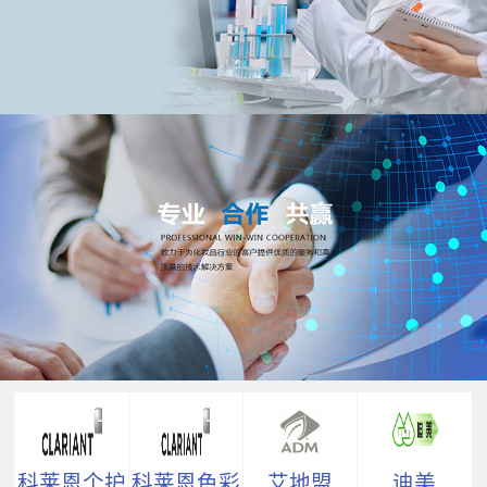
科莱恩个护
科莱恩色彩
艾地盟
迪美