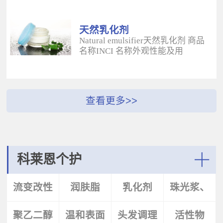
酰二甲基牛磺酸铵/山嵛醇聚醚-25
（BUTYROSPERMUM PARKLL）果
甲基丙烯酸酯交联聚合物 白色粉末
脂 软膏富含不饱和脂肪酸和不皂化
水溶性流变改性剂；有效地增稠水
物，对皮肤有长效的保湿和滋润作
天然乳化剂
包油体系的粘度；有较强乳化作
用；帮助皮肤恢复弹性紧致；适用
Natural emulsifier天然乳化剂 商品
用；无需中和；耐高速剪切，肤感
于护肤，护发，彩妆等产
名称INCI 名称外观性能及用
清爽；特别适用于不含乳化剂的膏
品。 Plantasens® Apricot
途 Plantasens® Natural Emulsifier
霜。 Aristoflex® BLVAmmonium
ButterPrunus
HP10Sucrose Polystearate,Cetearyl
Acryloyldimethyltaurate /Beheneth-
Armeniaca(Apricot)Kernel
Alcohol,Olea Eruopaea(Olive)Oil
25 Methacrylate Crosspolymer 丙烯
Oil,Hydrogenated Vegetable Oil杏
Unsaponifiables蔗糖多硬脂酸酯，
酰二甲基牛磺酸铵/山嵛醇聚醚-25
（PRUNUS ARMENIACA)仁油，氢
鲸蜡硬脂醇，油橄榄（OLEA
甲基丙烯酸酯交联聚合物 白色粉末
化植物油软膏 富有丰富的Omega-
EUPOPAEA）油不皂化物白色片状
水溶性流变改性剂；有效地增稠水
6，Omega-9和不饱和脂肪酸，深度
HLB~9水包油乳化剂；天然植物来
包油体系的粘度；有较强乳化作
滋养，柔软皮肤；适用于护肤护
源；对皮肤有保湿的作用；可以形
用；无需中和；耐高速剪切，肤感
发，彩妆等产品中。Plantasens®
成液晶结构；可使用于O/W乳液和
清爽；特别适用于乳液产
Argan ButterArgania Spinosa Kernel
膏霜产品中。 Plantasens® Natural
科莱恩个护
品。 Aristoflex® Silk （new）
Oil,Hydrogenated Vegetable Oil刺阿
Emulsifier HE20Cetearyl
Sodium Polyacryloyldimethyltaurate
甘树（ARGANIA SPINOSA)仁油，
Glucoside,Sorbitan Olivate鲸蜡硬脂
More
聚丙烯酰基二甲基牛磺酸钠 白色粉
氢化植物油 软膏富含亚油酸，与皮
基葡糖苷，山梨坦橄榄油酸酯 米色
流变改性
润肤脂
乳化剂
珠光浆、
末水溶性流变改性剂；有效地增稠
肤的亲和性好，快速渗透角质层；
片状HLB~9.5水包油乳化剂；天然植
水包油体系的粘度；快速遇水溶
适用于护肤，护发，彩妆等产品。
物来源；对皮肤有保湿的作用；可
胀；无需中和；耐高速剪切；耐离
Plantasens® Avocado ButterPersea
聚乙二醇
剂
温和表面
头发调理
珠光片
活性物
以形成液晶结构；可使用于O/W乳
子强，丝滑不粘腻。
Gratissima(Avocado)Oil,Hydrogenated