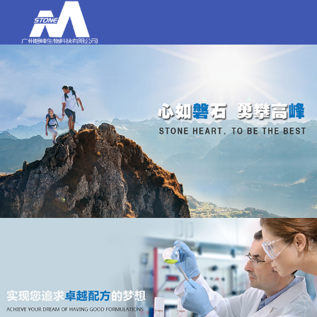
打电话
020-84159580