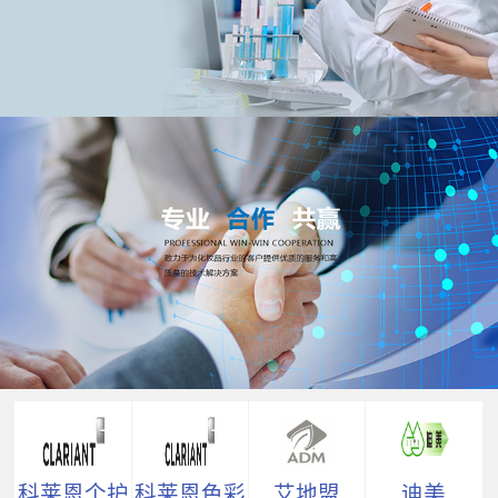
科莱恩个护
科莱恩色彩
艾地盟
迪美