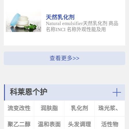
酰二甲基牛磺酸铵/山嵛醇聚醚-25
（BUTYROSPERMUM PARKLL）果
甲基丙烯酸酯交联聚合物 白色粉末
脂 软膏富含不饱和脂肪酸和不皂化
水溶性流变改性剂；有效地增稠水
物，对皮肤有长效的保湿和滋润作
天然乳化剂
包油体系的粘度；有较强乳化作
用；帮助皮肤恢复弹性紧致；适用
Natural emulsifier天然乳化剂 商品
用；无需中和；耐高速剪切，肤感
于护肤，护发，彩妆等产
名称INCI 名称外观性能及用
清爽；特别适用于不含乳化剂的膏
品。 Plantasens® Apricot
途 Plantasens® Natural Emulsifier
霜。 Aristoflex® BLVAmmonium
ButterPrunus
HP10Sucrose Polystearate,Cetearyl
Acryloyldimethyltaurate /Beheneth-
Armeniaca(Apricot)Kernel
Alcohol,Olea Eruopaea(Olive)Oil
25 Methacrylate Crosspolymer 丙烯
Oil,Hydrogenated Vegetable Oil杏
Unsaponifiables蔗糖多硬脂酸酯，
酰二甲基牛磺酸铵/山嵛醇聚醚-25
（PRUNUS ARMENIACA)仁油，氢
鲸蜡硬脂醇，油橄榄（OLEA
甲基丙烯酸酯交联聚合物 白色粉末
化植物油软膏 富有丰富的Omega-
EUPOPAEA）油不皂化物白色片状
水溶性流变改性剂；有效地增稠水
6，Omega-9和不饱和脂肪酸，深度
HLB~9水包油乳化剂；天然植物来
包油体系的粘度；有较强乳化作
滋养，柔软皮肤；适用于护肤护
源；对皮肤有保湿的作用；可以形
用；无需中和；耐高速剪切，肤感
发，彩妆等产品中。Plantasens®
成液晶结构；可使用于O/W乳液和
清爽；特别适用于乳液产
Argan ButterArgania Spinosa Kernel
膏霜产品中。 Plantasens® Natural
科莱恩个护
品。 Aristoflex® Silk （new）
Oil,Hydrogenated Vegetable Oil刺阿
Emulsifier HE20Cetearyl
Sodium Polyacryloyldimethyltaurate
甘树（ARGANIA SPINOSA)仁油，
Glucoside,Sorbitan Olivate鲸蜡硬脂
More
聚丙烯酰基二甲基牛磺酸钠 白色粉
氢化植物油 软膏富含亚油酸，与皮
基葡糖苷，山梨坦橄榄油酸酯 米色
流变改性
润肤脂
乳化剂
珠光浆、
末水溶性流变改性剂；有效地增稠
肤的亲和性好，快速渗透角质层；
片状HLB~9.5水包油乳化剂；天然植
水包油体系的粘度；快速遇水溶
适用于护肤，护发，彩妆等产品。
物来源；对皮肤有保湿的作用；可
胀；无需中和；耐高速剪切；耐离
Plantasens® Avocado ButterPersea
聚乙二醇
剂
温和表面
头发调理
珠光片
活性物
以形成液晶结构；可使用于O/W乳
子强，丝滑不粘腻。
Gratissima(Avocado)Oil,Hydrogenated