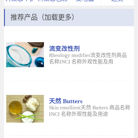
推荐产品（加载更多）
流变改性剂
ADM
Rheology modifier流变改性剂商品
名称INCI 名称外观性能及用
途 Aristoflex® AVCAmmonium
Acryloyldimethyltaurate/VP
Copolymer丙烯酰二甲基牛磺酸
铵/VP 共聚物白色粉末水溶性流变改
性剂；有效地增稠水包油体系的粘
度；快速遇水溶胀；无需中和；耐
天然 Butters
高速剪切；肤感清爽；特别适用于
Skin emollient天然 Butters 商品名称
不含乳化剂的膏霜。 Aristoflex®
INCI 名称外观性能及用途
HMBAmmonium
Plantasens® Refined Shea
Acryloyldimethyltaurate/Beheneth-
ButterButyrospermum Parkii(Shea
25 Methacrylate Crosspolymer丙烯
Butter)牛油果树