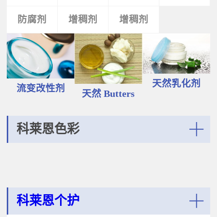
液和膏霜产品中。 Plantasens®
Vegetable Oil鳄梨（PERSEA
Natural Emulsifier CP5Glyceryl
防腐剂
类
活性剂
增稠剂
增稠剂
剂
GRATISSIMA油,氢化植物油 软膏富
Oleate,Polyglyceryl-3
含Omega-9和不饱和脂肪酸，提升
Polyricinoleate,Olea
皮肤的柔软度和弹性；适用于护
Europaea(Olive)Oil Unsaponifiables
肤，护发，彩妆等产品。
甘油油酸酯，聚甘油-3聚蓖麻醇酸
Plantasens® Refined Babassu
酯，油橄榄（OLEA EUROPAEA)油
ButterOrbignya Oleifera Seed Oil巴
不皂化物黄色液体HLB~5油包水乳
巴苏（ORBIGNYA OLEIFERA)籽油
天然乳化剂
化剂；天然植物来源；对皮肤有滋
流变改性剂
液体至软膏富有丰富的不饱和甘油
天然 Butters
润保湿的作用；适用于W/O乳液和
三酸；熔点20-30℃，快速被皮肤吸
膏霜产品中。
收，肤感滋润不油腻，类似硅油般
的滑爽；适用于护肤，护发，彩妆
科莱恩色彩
等产品中。Plantasens® Refined
Cocoa ButterTheobroma
More
Cacao(cocoa)Seed Butter可可
（THEOBROMA CACAO)籽脂 软膏
熔点28-38℃，接近体温，快速铺展
和被...
科莱恩个护