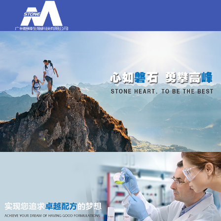
打电话
020-84159580