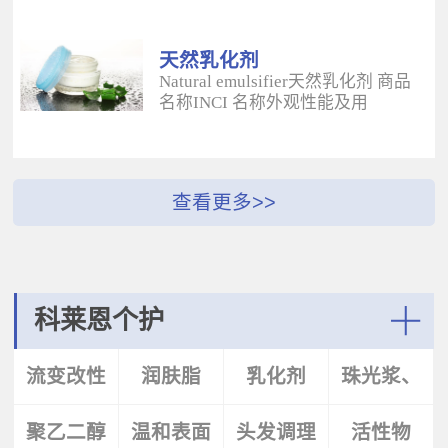
酰二甲基牛磺酸铵/山嵛醇聚醚-25
（BUTYROSPERMUM PARKLL）果
甲基丙烯酸酯交联聚合物 白色粉末
脂 软膏富含不饱和脂肪酸和不皂化
水溶性流变改性剂；有效地增稠水
物，对皮肤有长效的保湿和滋润作
天然乳化剂
包油体系的粘度；有较强乳化作
用；帮助皮肤恢复弹性紧致；适用
Natural emulsifier天然乳化剂 商品
用；无需中和；耐高速剪切，肤感
于护肤，护发，彩妆等产
名称INCI 名称外观性能及用
清爽；特别适用于不含乳化剂的膏
品。 Plantasens® Apricot
途 Plantasens® Natural Emulsifier
霜。 Aristoflex® BLVAmmonium
ButterPrunus
HP10Sucrose Polystearate,Cetearyl
Acryloyldimethyltaurate /Beheneth-
Armeniaca(Apricot)Kernel
Alcohol,Olea Eruopaea(Olive)Oil
25 Methacrylate Crosspolymer 丙烯
Oil,Hydrogenated Vegetable Oil杏
Unsaponifiables蔗糖多硬脂酸酯，
酰二甲基牛磺酸铵/山嵛醇聚醚-25
（PRUNUS ARMENIACA)仁油，氢
鲸蜡硬脂醇，油橄榄（OLEA
甲基丙烯酸酯交联聚合物 白色粉末
化植物油软膏 富有丰富的Omega-
EUPOPAEA）油不皂化物白色片状
水溶性流变改性剂；有效地增稠水
6，Omega-9和不饱和脂肪酸，深度
HLB~9水包油乳化剂；天然植物来
包油体系的粘度；有较强乳化作
滋养，柔软皮肤；适用于护肤护
源；对皮肤有保湿的作用；可以形
用；无需中和；耐高速剪切，肤感
发，彩妆等产品中。Plantasens®
成液晶结构；可使用于O/W乳液和
清爽；特别适用于乳液产
Argan ButterArgania Spinosa Kernel
膏霜产品中。 Plantasens® Natural
科莱恩个护
品。 Aristoflex® Silk （new）
Oil,Hydrogenated Vegetable Oil刺阿
Emulsifier HE20Cetearyl
Sodium Polyacryloyldimethyltaurate
甘树（ARGANIA SPINOSA)仁油，
Glucoside,Sorbitan Olivate鲸蜡硬脂
More
聚丙烯酰基二甲基牛磺酸钠 白色粉
氢化植物油 软膏富含亚油酸，与皮
基葡糖苷，山梨坦橄榄油酸酯 米色
流变改性
润肤脂
乳化剂
珠光浆、
末水溶性流变改性剂；有效地增稠
肤的亲和性好，快速渗透角质层；
片状HLB~9.5水包油乳化剂；天然植
水包油体系的粘度；快速遇水溶
适用于护肤，护发，彩妆等产品。
物来源；对皮肤有保湿的作用；可
胀；无需中和；耐高速剪切；耐离
Plantasens® Avocado ButterPersea
聚乙二醇
剂
温和表面
头发调理
珠光片
活性物
以形成液晶结构；可使用于O/W乳
子强，丝滑不粘腻。
Gratissima(Avocado)Oil,Hydrogenated