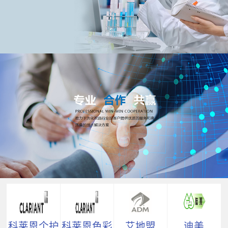
科莱恩个护
科莱恩色彩
艾地盟
迪美