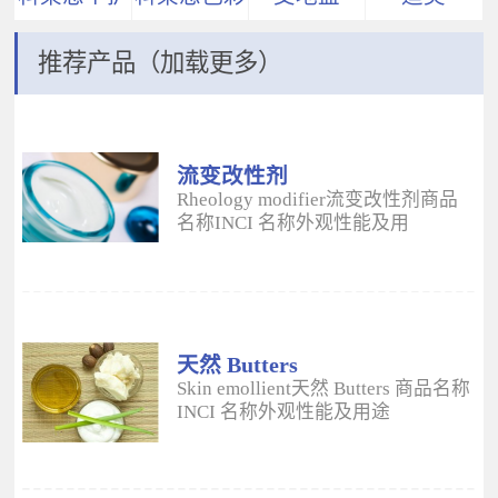
推荐产品（加载更多）
流变改性剂
ADM
Rheology modifier流变改性剂商品
名称INCI 名称外观性能及用
途 Aristoflex® AVCAmmonium
Acryloyldimethyltaurate/VP
Copolymer丙烯酰二甲基牛磺酸
铵/VP 共聚物白色粉末水溶性流变改
性剂；有效地增稠水包油体系的粘
度；快速遇水溶胀；无需中和；耐
天然 Butters
高速剪切；肤感清爽；特别适用于
Skin emollient天然 Butters 商品名称
不含乳化剂的膏霜。 Aristoflex®
INCI 名称外观性能及用途
HMBAmmonium
Plantasens® Refined Shea
Acryloyldimethyltaurate/Beheneth-
ButterButyrospermum Parkii(Shea
25 Methacrylate Crosspolymer丙烯
Butter)牛油果树