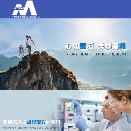
打电话
020-84159580