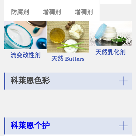
液和膏霜产品中。 Plantasens®
Vegetable Oil鳄梨（PERSEA
Natural Emulsifier CP5Glyceryl
防腐剂
类
活性剂
增稠剂
增稠剂
剂
GRATISSIMA油,氢化植物油 软膏富
Oleate,Polyglyceryl-3
含Omega-9和不饱和脂肪酸，提升
Polyricinoleate,Olea
皮肤的柔软度和弹性；适用于护
Europaea(Olive)Oil Unsaponifiables
肤，护发，彩妆等产品。
甘油油酸酯，聚甘油-3聚蓖麻醇酸
Plantasens® Refined Babassu
酯，油橄榄（OLEA EUROPAEA)油
ButterOrbignya Oleifera Seed Oil巴
不皂化物黄色液体HLB~5油包水乳
巴苏（ORBIGNYA OLEIFERA)籽油
天然乳化剂
化剂；天然植物来源；对皮肤有滋
流变改性剂
液体至软膏富有丰富的不饱和甘油
天然 Butters
润保湿的作用；适用于W/O乳液和
三酸；熔点20-30℃，快速被皮肤吸
膏霜产品中。
收，肤感滋润不油腻，类似硅油般
的滑爽；适用于护肤，护发，彩妆
科莱恩色彩
等产品中。Plantasens® Refined
Cocoa ButterTheobroma
More
Cacao(cocoa)Seed Butter可可
（THEOBROMA CACAO)籽脂 软膏
熔点28-38℃，接近体温，快速铺展
和被...
科莱恩个护