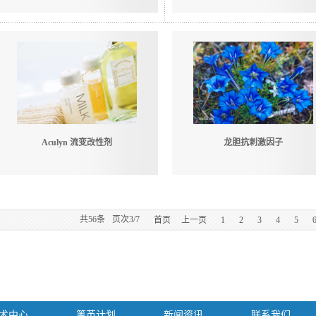
Aculyn 流变改性剂
龙胆抗刺激因子
共
56
条
页次3/7
首页
上一页
1
2
3
4
5
术中心
箐英计划
新闻资讯
联系我们