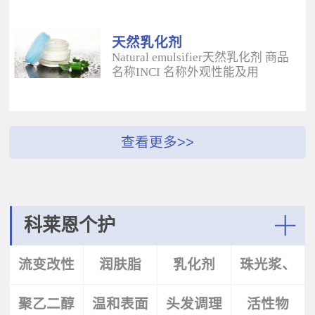
酰二甲基牛磺酸铵/山嵛醇聚醚-25
（BUTYROSPERMUM PARKLL）果
甲基丙烯酸酯交联聚合物 白色粉末
脂 软膏富含不饱和脂肪酸和不皂化
水溶性流变改性剂；有效地增稠水
物，对皮肤有长效的保湿和滋润作
天然乳化剂
包油体系的粘度；有较强乳化作
用；帮助皮肤恢复弹性紧致；适用
Natural emulsifier天然乳化剂 商品
用；无需中和；耐高速剪切，肤感
于护肤，护发，彩妆等产
名称INCI 名称外观性能及用
清爽；特别适用于不含乳化剂的膏
品。 Plantasens® Apricot
途 Plantasens® Natural Emulsifier
霜。 Aristoflex® BLVAmmonium
ButterPrunus
HP10Sucrose Polystearate,Cetearyl
Acryloyldimethyltaurate /Beheneth-
Armeniaca(Apricot)Kernel
Alcohol,Olea Eruopaea(Olive)Oil
25 Methacrylate Crosspolymer 丙烯
Oil,Hydrogenated Vegetable Oil杏
Unsaponifiables蔗糖多硬脂酸酯，
酰二甲基牛磺酸铵/山嵛醇聚醚-25
（PRUNUS ARMENIACA)仁油，氢
鲸蜡硬脂醇，油橄榄（OLEA
甲基丙烯酸酯交联聚合物 白色粉末
化植物油软膏 富有丰富的Omega-
EUPOPAEA）油不皂化物白色片状
水溶性流变改性剂；有效地增稠水
6，Omega-9和不饱和脂肪酸，深度
HLB~9水包油乳化剂；天然植物来
包油体系的粘度；有较强乳化作
滋养，柔软皮肤；适用于护肤护
源；对皮肤有保湿的作用；可以形
用；无需中和；耐高速剪切，肤感
发，彩妆等产品中。Plantasens®
成液晶结构；可使用于O/W乳液和
清爽；特别适用于乳液产
Argan ButterArgania Spinosa Kernel
膏霜产品中。 Plantasens® Natural
科莱恩个护
品。 Aristoflex® Silk （new）
Oil,Hydrogenated Vegetable Oil刺阿
Emulsifier HE20Cetearyl
Sodium Polyacryloyldimethyltaurate
甘树（ARGANIA SPINOSA)仁油，
Glucoside,Sorbitan Olivate鲸蜡硬脂
More
聚丙烯酰基二甲基牛磺酸钠 白色粉
氢化植物油 软膏富含亚油酸，与皮
基葡糖苷，山梨坦橄榄油酸酯 米色
流变改性
润肤脂
乳化剂
珠光浆、
末水溶性流变改性剂；有效地增稠
肤的亲和性好，快速渗透角质层；
片状HLB~9.5水包油乳化剂；天然植
水包油体系的粘度；快速遇水溶
适用于护肤，护发，彩妆等产品。
物来源；对皮肤有保湿的作用；可
胀；无需中和；耐高速剪切；耐离
Plantasens® Avocado ButterPersea
聚乙二醇
剂
温和表面
头发调理
珠光片
活性物
以形成液晶结构；可使用于O/W乳
子强，丝滑不粘腻。
Gratissima(Avocado)Oil,Hydrogenated