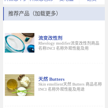
推荐产品（加载更多）
流变改性剂
ADM
Rheology modifier流变改性剂商品
名称INCI 名称外观性能及用
途 Aristoflex® AVCAmmonium
Acryloyldimethyltaurate/VP
Copolymer丙烯酰二甲基牛磺酸
铵/VP 共聚物白色粉末水溶性流变改
性剂；有效地增稠水包油体系的粘
度；快速遇水溶胀；无需中和；耐
天然 Butters
高速剪切；肤感清爽；特别适用于
Skin emollient天然 Butters 商品名称
不含乳化剂的膏霜。 Aristoflex®
INCI 名称外观性能及用途
HMBAmmonium
Plantasens® Refined Shea
Acryloyldimethyltaurate/Beheneth-
ButterButyrospermum Parkii(Shea
25 Methacrylate Crosspolymer丙烯
Butter)牛油果树