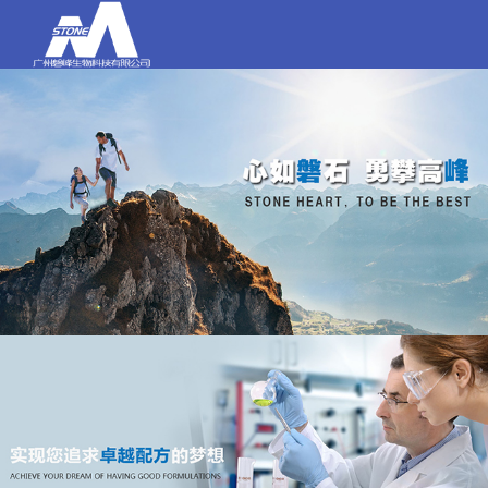
打电话
020-84159580