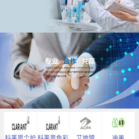
科莱恩个护
科莱恩色彩
艾地盟
迪美