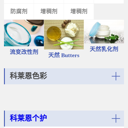
液和膏霜产品中。 Plantasens®
Vegetable Oil鳄梨（PERSEA
Natural Emulsifier CP5Glyceryl
防腐剂
类
活性剂
增稠剂
增稠剂
剂
GRATISSIMA油,氢化植物油 软膏富
Oleate,Polyglyceryl-3
含Omega-9和不饱和脂肪酸，提升
Polyricinoleate,Olea
皮肤的柔软度和弹性；适用于护
Europaea(Olive)Oil Unsaponifiables
肤，护发，彩妆等产品。
甘油油酸酯，聚甘油-3聚蓖麻醇酸
Plantasens® Refined Babassu
酯，油橄榄（OLEA EUROPAEA)油
ButterOrbignya Oleifera Seed Oil巴
不皂化物黄色液体HLB~5油包水乳
巴苏（ORBIGNYA OLEIFERA)籽油
天然乳化剂
化剂；天然植物来源；对皮肤有滋
流变改性剂
液体至软膏富有丰富的不饱和甘油
天然 Butters
润保湿的作用；适用于W/O乳液和
三酸；熔点20-30℃，快速被皮肤吸
膏霜产品中。
收，肤感滋润不油腻，类似硅油般
的滑爽；适用于护肤，护发，彩妆
科莱恩色彩
等产品中。Plantasens® Refined
Cocoa ButterTheobroma
More
Cacao(cocoa)Seed Butter可可
（THEOBROMA CACAO)籽脂 软膏
熔点28-38℃，接近体温，快速铺展
和被...
科莱恩个护