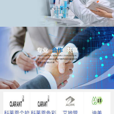
科莱恩个护
科莱恩色彩
艾地盟
迪美