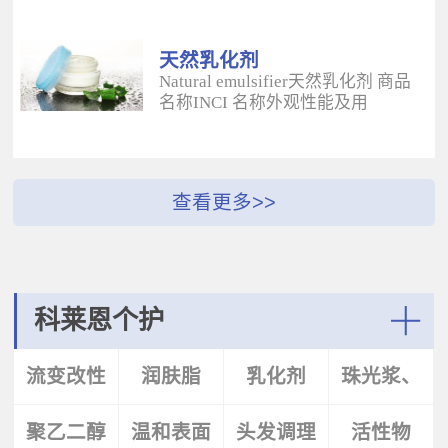
酰二甲基牛磺酸铵/山嵛醇聚醚-25
（BUTYROSPERMUM PARKLL）果
甲基丙烯酸酯交联聚合物 白色粉末
脂 软膏富含不饱和脂肪酸和不皂化
水溶性流变改性剂；有效地增稠水
物，对皮肤有长效的保湿和滋润作
天然乳化剂
包油体系的粘度；有较强乳化作
用；帮助皮肤恢复弹性紧致；适用
Natural emulsifier天然乳化剂 商品
用；无需中和；耐高速剪切，肤感
于护肤，护发，彩妆等产
名称INCI 名称外观性能及用
清爽；特别适用于不含乳化剂的膏
品。 Plantasens® Apricot
途 Plantasens® Natural Emulsifier
霜。 Aristoflex® BLVAmmonium
ButterPrunus
HP10Sucrose Polystearate,Cetearyl
Acryloyldimethyltaurate /Beheneth-
Armeniaca(Apricot)Kernel
Alcohol,Olea Eruopaea(Olive)Oil
25 Methacrylate Crosspolymer 丙烯
Oil,Hydrogenated Vegetable Oil杏
Unsaponifiables蔗糖多硬脂酸酯，
酰二甲基牛磺酸铵/山嵛醇聚醚-25
（PRUNUS ARMENIACA)仁油，氢
鲸蜡硬脂醇，油橄榄（OLEA
甲基丙烯酸酯交联聚合物 白色粉末
化植物油软膏 富有丰富的Omega-
EUPOPAEA）油不皂化物白色片状
水溶性流变改性剂；有效地增稠水
6，Omega-9和不饱和脂肪酸，深度
HLB~9水包油乳化剂；天然植物来
包油体系的粘度；有较强乳化作
滋养，柔软皮肤；适用于护肤护
源；对皮肤有保湿的作用；可以形
用；无需中和；耐高速剪切，肤感
发，彩妆等产品中。Plantasens®
成液晶结构；可使用于O/W乳液和
清爽；特别适用于乳液产
Argan ButterArgania Spinosa Kernel
膏霜产品中。 Plantasens® Natural
科莱恩个护
品。 Aristoflex® Silk （new）
Oil,Hydrogenated Vegetable Oil刺阿
Emulsifier HE20Cetearyl
Sodium Polyacryloyldimethyltaurate
甘树（ARGANIA SPINOSA)仁油，
Glucoside,Sorbitan Olivate鲸蜡硬脂
More
聚丙烯酰基二甲基牛磺酸钠 白色粉
氢化植物油 软膏富含亚油酸，与皮
基葡糖苷，山梨坦橄榄油酸酯 米色
流变改性
润肤脂
乳化剂
珠光浆、
末水溶性流变改性剂；有效地增稠
肤的亲和性好，快速渗透角质层；
片状HLB~9.5水包油乳化剂；天然植
水包油体系的粘度；快速遇水溶
适用于护肤，护发，彩妆等产品。
物来源；对皮肤有保湿的作用；可
胀；无需中和；耐高速剪切；耐离
Plantasens® Avocado ButterPersea
聚乙二醇
剂
温和表面
头发调理
珠光片
活性物
以形成液晶结构；可使用于O/W乳
子强，丝滑不粘腻。
Gratissima(Avocado)Oil,Hydrogenated