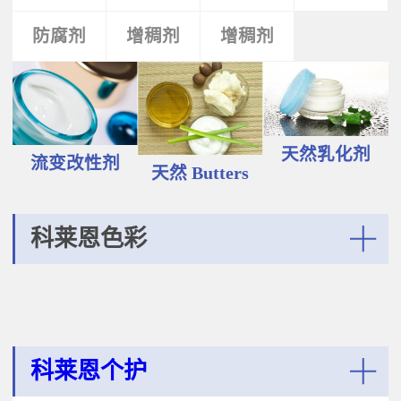
液和膏霜产品中。 Plantasens®
Vegetable Oil鳄梨（PERSEA
Natural Emulsifier CP5Glyceryl
防腐剂
类
活性剂
增稠剂
增稠剂
剂
GRATISSIMA油,氢化植物油 软膏富
Oleate,Polyglyceryl-3
含Omega-9和不饱和脂肪酸，提升
Polyricinoleate,Olea
皮肤的柔软度和弹性；适用于护
Europaea(Olive)Oil Unsaponifiables
肤，护发，彩妆等产品。
甘油油酸酯，聚甘油-3聚蓖麻醇酸
Plantasens® Refined Babassu
酯，油橄榄（OLEA EUROPAEA)油
ButterOrbignya Oleifera Seed Oil巴
不皂化物黄色液体HLB~5油包水乳
巴苏（ORBIGNYA OLEIFERA)籽油
天然乳化剂
化剂；天然植物来源；对皮肤有滋
流变改性剂
液体至软膏富有丰富的不饱和甘油
天然 Butters
润保湿的作用；适用于W/O乳液和
三酸；熔点20-30℃，快速被皮肤吸
膏霜产品中。
收，肤感滋润不油腻，类似硅油般
的滑爽；适用于护肤，护发，彩妆
科莱恩色彩
等产品中。Plantasens® Refined
Cocoa ButterTheobroma
More
Cacao(cocoa)Seed Butter可可
（THEOBROMA CACAO)籽脂 软膏
熔点28-38℃，接近体温，快速铺展
和被...
科莱恩个护