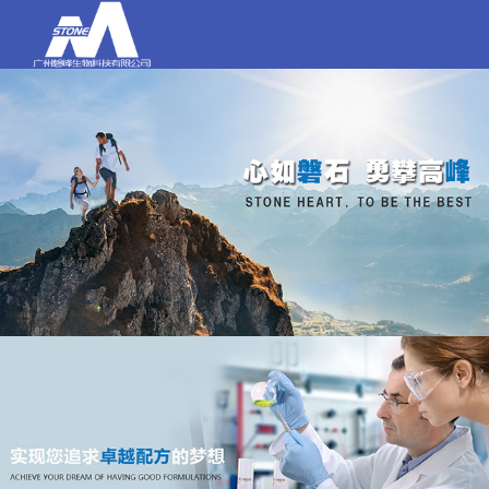
打电话
020-84159580