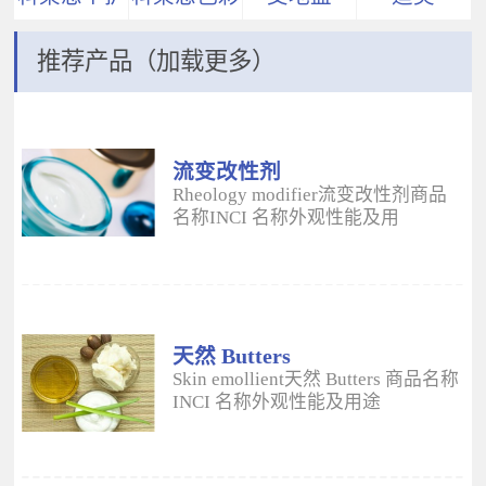
推荐产品（加载更多）
流变改性剂
ADM
Rheology modifier流变改性剂商品
名称INCI 名称外观性能及用
途 Aristoflex® AVCAmmonium
Acryloyldimethyltaurate/VP
Copolymer丙烯酰二甲基牛磺酸
铵/VP 共聚物白色粉末水溶性流变改
性剂；有效地增稠水包油体系的粘
度；快速遇水溶胀；无需中和；耐
天然 Butters
高速剪切；肤感清爽；特别适用于
Skin emollient天然 Butters 商品名称
不含乳化剂的膏霜。 Aristoflex®
INCI 名称外观性能及用途
HMBAmmonium
Plantasens® Refined Shea
Acryloyldimethyltaurate/Beheneth-
ButterButyrospermum Parkii(Shea
25 Methacrylate Crosspolymer丙烯
Butter)牛油果树