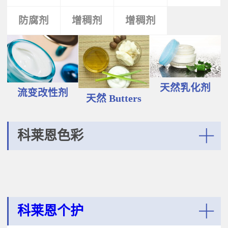
液和膏霜产品中。 Plantasens®
Vegetable Oil鳄梨（PERSEA
Natural Emulsifier CP5Glyceryl
防腐剂
类
活性剂
增稠剂
增稠剂
剂
GRATISSIMA油,氢化植物油 软膏富
Oleate,Polyglyceryl-3
含Omega-9和不饱和脂肪酸，提升
Polyricinoleate,Olea
皮肤的柔软度和弹性；适用于护
Europaea(Olive)Oil Unsaponifiables
肤，护发，彩妆等产品。
甘油油酸酯，聚甘油-3聚蓖麻醇酸
Plantasens® Refined Babassu
酯，油橄榄（OLEA EUROPAEA)油
ButterOrbignya Oleifera Seed Oil巴
不皂化物黄色液体HLB~5油包水乳
巴苏（ORBIGNYA OLEIFERA)籽油
天然乳化剂
化剂；天然植物来源；对皮肤有滋
流变改性剂
液体至软膏富有丰富的不饱和甘油
天然 Butters
润保湿的作用；适用于W/O乳液和
三酸；熔点20-30℃，快速被皮肤吸
膏霜产品中。
收，肤感滋润不油腻，类似硅油般
的滑爽；适用于护肤，护发，彩妆
科莱恩色彩
等产品中。Plantasens® Refined
Cocoa ButterTheobroma
More
Cacao(cocoa)Seed Butter可可
（THEOBROMA CACAO)籽脂 软膏
熔点28-38℃，接近体温，快速铺展
和被...
科莱恩个护