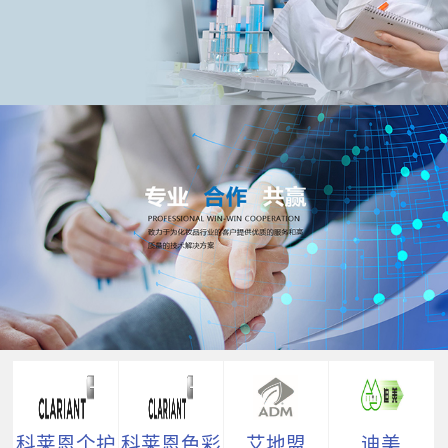
科莱恩个护
科莱恩色彩
艾地盟
迪美