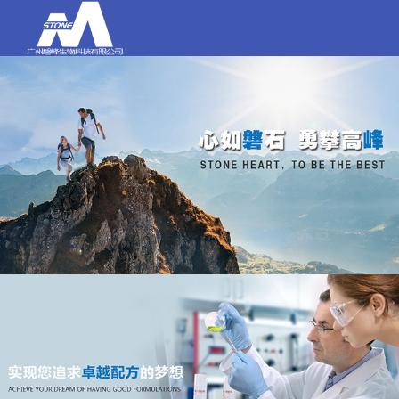
打电话
020-84159580