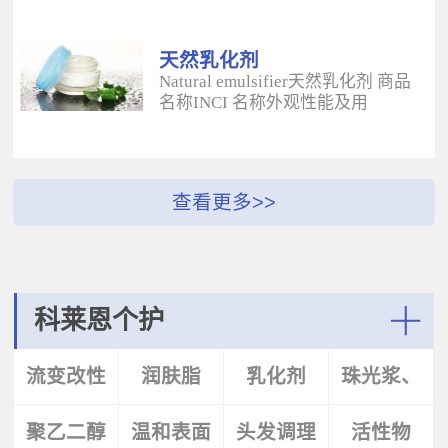
酰二甲基牛磺酸铵/山嵛醇聚醚-25
（BUTYROSPERMUM PARKLL）果
甲基丙烯酸酯交联聚合物 白色粉末
脂 软膏富含不饱和脂肪酸和不皂化
水溶性流变改性剂；有效地增稠水
物，对皮肤有长效的保湿和滋润作
天然乳化剂
包油体系的粘度；有较强乳化作
用；帮助皮肤恢复弹性紧致；适用
Natural emulsifier天然乳化剂 商品
用；无需中和；耐高速剪切，肤感
于护肤，护发，彩妆等产
名称INCI 名称外观性能及用
清爽；特别适用于不含乳化剂的膏
品。 Plantasens® Apricot
途 Plantasens® Natural Emulsifier
霜。 Aristoflex® BLVAmmonium
ButterPrunus
HP10Sucrose Polystearate,Cetearyl
Acryloyldimethyltaurate /Beheneth-
Armeniaca(Apricot)Kernel
Alcohol,Olea Eruopaea(Olive)Oil
25 Methacrylate Crosspolymer 丙烯
Oil,Hydrogenated Vegetable Oil杏
Unsaponifiables蔗糖多硬脂酸酯，
酰二甲基牛磺酸铵/山嵛醇聚醚-25
（PRUNUS ARMENIACA)仁油，氢
鲸蜡硬脂醇，油橄榄（OLEA
甲基丙烯酸酯交联聚合物 白色粉末
化植物油软膏 富有丰富的Omega-
EUPOPAEA）油不皂化物白色片状
水溶性流变改性剂；有效地增稠水
6，Omega-9和不饱和脂肪酸，深度
HLB~9水包油乳化剂；天然植物来
包油体系的粘度；有较强乳化作
滋养，柔软皮肤；适用于护肤护
源；对皮肤有保湿的作用；可以形
用；无需中和；耐高速剪切，肤感
发，彩妆等产品中。Plantasens®
成液晶结构；可使用于O/W乳液和
清爽；特别适用于乳液产
Argan ButterArgania Spinosa Kernel
膏霜产品中。 Plantasens® Natural
科莱恩个护
品。 Aristoflex® Silk （new）
Oil,Hydrogenated Vegetable Oil刺阿
Emulsifier HE20Cetearyl
Sodium Polyacryloyldimethyltaurate
甘树（ARGANIA SPINOSA)仁油，
Glucoside,Sorbitan Olivate鲸蜡硬脂
More
聚丙烯酰基二甲基牛磺酸钠 白色粉
氢化植物油 软膏富含亚油酸，与皮
基葡糖苷，山梨坦橄榄油酸酯 米色
流变改性
润肤脂
乳化剂
珠光浆、
末水溶性流变改性剂；有效地增稠
肤的亲和性好，快速渗透角质层；
片状HLB~9.5水包油乳化剂；天然植
水包油体系的粘度；快速遇水溶
适用于护肤，护发，彩妆等产品。
物来源；对皮肤有保湿的作用；可
胀；无需中和；耐高速剪切；耐离
Plantasens® Avocado ButterPersea
聚乙二醇
剂
温和表面
头发调理
珠光片
活性物
以形成液晶结构；可使用于O/W乳
子强，丝滑不粘腻。
Gratissima(Avocado)Oil,Hydrogenated