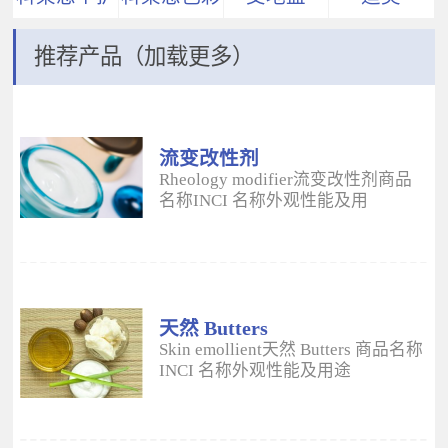
推荐产品（加载更多）
流变改性剂
ADM
Rheology modifier流变改性剂商品
名称INCI 名称外观性能及用
途 Aristoflex® AVCAmmonium
Acryloyldimethyltaurate/VP
Copolymer丙烯酰二甲基牛磺酸
铵/VP 共聚物白色粉末水溶性流变改
性剂；有效地增稠水包油体系的粘
度；快速遇水溶胀；无需中和；耐
天然 Butters
高速剪切；肤感清爽；特别适用于
Skin emollient天然 Butters 商品名称
不含乳化剂的膏霜。 Aristoflex®
INCI 名称外观性能及用途
HMBAmmonium
Plantasens® Refined Shea
Acryloyldimethyltaurate/Beheneth-
ButterButyrospermum Parkii(Shea
25 Methacrylate Crosspolymer丙烯
Butter)牛油果树