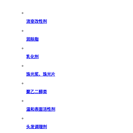
流变改性剂
润肤脂
乳化剂
珠光浆、珠光片
聚乙二醇类
温和表面活性剂
头发调理剂