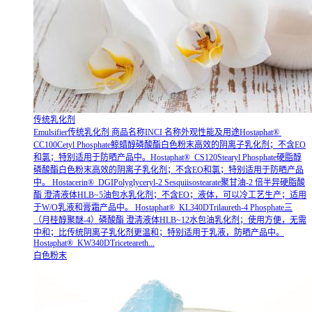
传统乳化剂
Emulsifier传统乳化剂 商品名称INCI 名称外观性能及用途Hostaphat®
CC100Cetyl Phosphate鲸蜡醇磷酸酯白色粉末高效的阴离子乳化剂；不含EO
和氯；特别适用于防晒产品中。Hostaphat® CS120Stearyl Phosphate硬脂醇
磷酸酯白色粉末高效的阴离子乳化剂；不含EO和氯；特别适用于防晒产品
中。 Hostacerin® DGIPolyglyceryl-2 Sesquiisostearate聚甘油-2 倍半异硬脂酸
酯 澄清液体HLB~5油包水乳化剂；不含EO；液体，可以冷工艺生产；适用
于W/O乳液和膏霜产品中。 Hostaphat® KL340DTrilaureth-4 Phosphate三
（月桂醇聚醚-4）磷酸酯 澄清液体HLB~12水包油乳化剂；使用方便，无需
中和；比传统阴离子乳化剂更温和；特别适用于乳液，防晒产品中。
Hostaphat® KW340DTriceteareth...
白色粉末