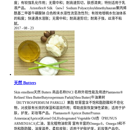
度；有较强乳化作用；无需中和；耐高速剪切，肤感清爽；特别适用于乳
液产品。 Aristoflex® Silk （new）Sodium Polyacryloyldimethyltaurate聚丙烯
酰基二甲基牛磺酸钠 白色粉末水溶性流变改性剂；有效地增稠水包油体系
的粘度；快速遇水溶胀；无需中和；耐高速剪切；耐离子强，丝滑不粘
腻。
2017
-
08
-
23
天然 Butters
Skin emollient天然 Butters 商品名称INCI 名称外观性能及用途Plantasens®
Refined Shea ButterButyrospermum Parkii(Shea Butter)牛油果树
（BUTYROSPERMUM PARKLL）果脂 软膏富含不饱和脂肪酸和不皂化
物，对皮肤有长效的保湿和滋润作用；帮助皮肤恢复弹性紧致；适用于护
肤，护发，彩妆等产品。 Plantasens® Apricot ButterPrunus
Armeniaca(Apricot)Kernel Oil,Hydrogenated Vegetable Oil杏（PRUNUS
ARMENIACA)仁油，氢化植物油软膏 富有丰富的Omega-6，Omega-9和不
饱和脂肪酸，深度滋养，柔软皮肤；适用于护肤护发，彩妆等产品中。