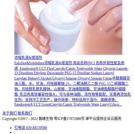
浓缩乳液&增溶剂
Eulsifier&Solubilizer浓缩乳液&增溶剂 商品名称INCI 名称外观性能及用
途 Emulsogen® CCT FlexCaprylic/Capric Triglyceride,Water,Glycerin,Laureth-
23,Disodium Ethylene Dicocamide PEG-15 Disulfate,Sodium Lauroyl
Lactylate,Behenyl Alcohol,Glyceryl Stdarate,Glyceryl Stearate Citrate辛酸葵酸甘
油三酯，水，甘油，月桂醇聚醚-23，二椰油酰乙二胺 PEG-15二硫酸酯二
钠，月桂酰乳酰乳酸钠，山嵛醇，甘油硬脂酸酯，甘油硬脂酸酯柠檬酸
酯 乳白色膏状兼容性强大，可与各种油脂，活性物等复配，无需再添加乳
化剂；支持冷工艺生产，操作简便；特别适用于湿巾，面膜液等。
Emulsogen® CCT GreenCaprylic/Capric Triglyceride,Water,Lauryl Gluco...
关于我们
联系我们
Copyright ©2017 - 2022 磐峰生物 粤ICP备17072888号
犀牛云提供企业云服务
打电话
020-84159580