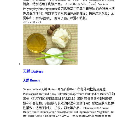
清爽；特别适用于乳液产品。 Aristoflex® Silk （new）Sodium
Polyacryloyldimethyltaurate聚丙烯酰基二甲基牛磺酸钠 白色粉末水溶
性流变改性剂；有效地增稠水包油体系的粘度；快速遇水溶胀；无
需中和；耐高速剪切；耐离子强，丝滑不粘腻。
2017
-
08
-
23
天然 Butters
天然 Butters
Skin emollient天然 Butters 商品名称INCI 名称外观性能及用途
Plantasens® Refined Shea ButterButyrospermum Parkii(Shea Butter)牛油
果树（BUTYROSPERMUM PARKLL）果脂 软膏富含不饱和脂肪
酸和不皂化物，对皮肤有长效的保湿和滋润作用；帮助皮肤恢复弹
性紧致；适用于护肤，护发，彩妆等产品。 Plantasens® Apricot
ButterPrunus Armeniaca(Apricot)Kernel Oil,Hydrogenated Vegetable Oil
杏（PRUNUS ARMENIACA)仁油，氢化植物油软膏 富有丰富的