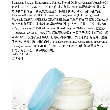
Plantasens® Argan ButterArgania Spinosa Kernel Oil,Hydrogenated Vegetable Oil
刺阿甘树（ARGANIA SPINOSA)仁油，氢化植物油 软膏富含亚油酸，与
皮肤的亲和性好，快速渗透角质层；适用于护肤，护发，彩妆等产品。
Plantasens® Avocado ButterPersea Gratissima(Avocado)Oil,Hydrogenated
Vegetable Oil鳄梨（PERSEA GRATISSIMA油,氢化植物油 软膏富含Omega-9
和不饱和脂肪酸，提升皮肤的柔软度和弹性；适用于护肤，护发，彩妆等
产品。Plantasens® Refined Babassu ButterOrbignya Oleifera Seed Oil巴巴苏
（ORBIGNYA OLEIFERA)籽油液体至软膏富有丰富的不饱和甘油三酸；熔
点20-30℃，快速被皮肤吸收，肤感滋润不油腻，类似硅油般的滑爽；适用
于护肤，护发，彩妆等产品中。Plantasens® Refined Cocoa ButterTheobroma
Cacao(cocoa)Seed Butter可可（THEOBROMA CACAO)籽脂 软膏熔点28-
38℃，接近体温，快速铺展和被...
2013
-
11
-
29
澄清液体