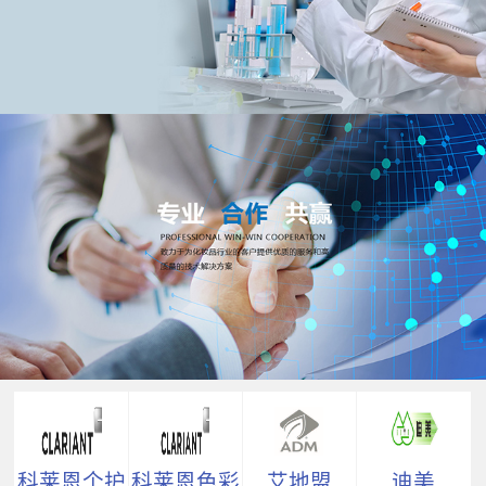
科莱恩个护
科莱恩色彩
艾地盟
迪美