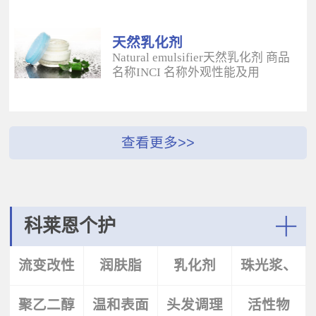
酰二甲基牛磺酸铵/山嵛醇聚醚-25
（BUTYROSPERMUM PARKLL）果
甲基丙烯酸酯交联聚合物 白色粉末
脂 软膏富含不饱和脂肪酸和不皂化
水溶性流变改性剂；有效地增稠水
物，对皮肤有长效的保湿和滋润作
天然乳化剂
包油体系的粘度；有较强乳化作
用；帮助皮肤恢复弹性紧致；适用
Natural emulsifier天然乳化剂 商品
用；无需中和；耐高速剪切，肤感
于护肤，护发，彩妆等产
名称INCI 名称外观性能及用
清爽；特别适用于不含乳化剂的膏
品。 Plantasens® Apricot
途 Plantasens® Natural Emulsifier
霜。 Aristoflex® BLVAmmonium
ButterPrunus
HP10Sucrose Polystearate,Cetearyl
Acryloyldimethyltaurate /Beheneth-
Armeniaca(Apricot)Kernel
Alcohol,Olea Eruopaea(Olive)Oil
25 Methacrylate Crosspolymer 丙烯
Oil,Hydrogenated Vegetable Oil杏
Unsaponifiables蔗糖多硬脂酸酯，
酰二甲基牛磺酸铵/山嵛醇聚醚-25
（PRUNUS ARMENIACA)仁油，氢
鲸蜡硬脂醇，油橄榄（OLEA
甲基丙烯酸酯交联聚合物 白色粉末
化植物油软膏 富有丰富的Omega-
EUPOPAEA）油不皂化物白色片状
水溶性流变改性剂；有效地增稠水
6，Omega-9和不饱和脂肪酸，深度
HLB~9水包油乳化剂；天然植物来
包油体系的粘度；有较强乳化作
滋养，柔软皮肤；适用于护肤护
源；对皮肤有保湿的作用；可以形
用；无需中和；耐高速剪切，肤感
发，彩妆等产品中。Plantasens®
成液晶结构；可使用于O/W乳液和
清爽；特别适用于乳液产
Argan ButterArgania Spinosa Kernel
膏霜产品中。 Plantasens® Natural
科莱恩个护
品。 Aristoflex® Silk （new）
Oil,Hydrogenated Vegetable Oil刺阿
Emulsifier HE20Cetearyl
Sodium Polyacryloyldimethyltaurate
甘树（ARGANIA SPINOSA)仁油，
Glucoside,Sorbitan Olivate鲸蜡硬脂
More
聚丙烯酰基二甲基牛磺酸钠 白色粉
氢化植物油 软膏富含亚油酸，与皮
基葡糖苷，山梨坦橄榄油酸酯 米色
流变改性
润肤脂
乳化剂
珠光浆、
末水溶性流变改性剂；有效地增稠
肤的亲和性好，快速渗透角质层；
片状HLB~9.5水包油乳化剂；天然植
水包油体系的粘度；快速遇水溶
适用于护肤，护发，彩妆等产品。
物来源；对皮肤有保湿的作用；可
胀；无需中和；耐高速剪切；耐离
Plantasens® Avocado ButterPersea
聚乙二醇
剂
温和表面
头发调理
珠光片
活性物
以形成液晶结构；可使用于O/W乳
子强，丝滑不粘腻。
Gratissima(Avocado)Oil,Hydrogenated