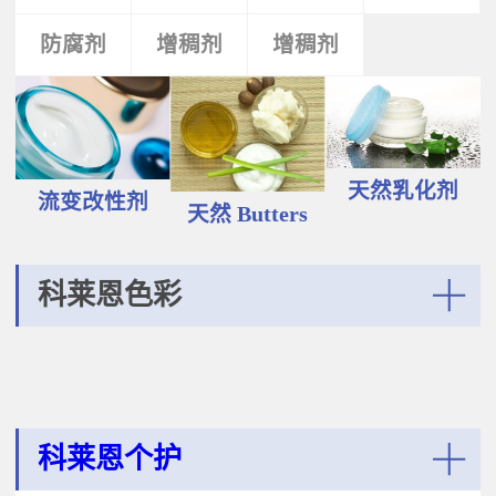
液和膏霜产品中。 Plantasens®
Vegetable Oil鳄梨（PERSEA
Natural Emulsifier CP5Glyceryl
防腐剂
类
活性剂
增稠剂
增稠剂
剂
GRATISSIMA油,氢化植物油 软膏富
Oleate,Polyglyceryl-3
含Omega-9和不饱和脂肪酸，提升
Polyricinoleate,Olea
皮肤的柔软度和弹性；适用于护
Europaea(Olive)Oil Unsaponifiables
肤，护发，彩妆等产品。
甘油油酸酯，聚甘油-3聚蓖麻醇酸
Plantasens® Refined Babassu
酯，油橄榄（OLEA EUROPAEA)油
ButterOrbignya Oleifera Seed Oil巴
不皂化物黄色液体HLB~5油包水乳
巴苏（ORBIGNYA OLEIFERA)籽油
天然乳化剂
化剂；天然植物来源；对皮肤有滋
流变改性剂
液体至软膏富有丰富的不饱和甘油
天然 Butters
润保湿的作用；适用于W/O乳液和
三酸；熔点20-30℃，快速被皮肤吸
膏霜产品中。
收，肤感滋润不油腻，类似硅油般
的滑爽；适用于护肤，护发，彩妆
科莱恩色彩
等产品中。Plantasens® Refined
Cocoa ButterTheobroma
More
Cacao(cocoa)Seed Butter可可
（THEOBROMA CACAO)籽脂 软膏
熔点28-38℃，接近体温，快速铺展
和被...
科莱恩个护