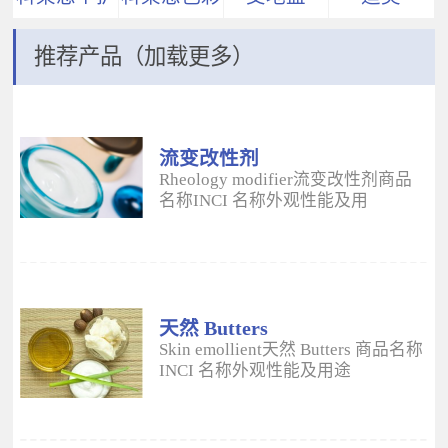
推荐产品（加载更多）
流变改性剂
ADM
Rheology modifier流变改性剂商品
名称INCI 名称外观性能及用
途 Aristoflex® AVCAmmonium
Acryloyldimethyltaurate/VP
Copolymer丙烯酰二甲基牛磺酸
铵/VP 共聚物白色粉末水溶性流变改
性剂；有效地增稠水包油体系的粘
度；快速遇水溶胀；无需中和；耐
天然 Butters
高速剪切；肤感清爽；特别适用于
Skin emollient天然 Butters 商品名称
不含乳化剂的膏霜。 Aristoflex®
INCI 名称外观性能及用途
HMBAmmonium
Plantasens® Refined Shea
Acryloyldimethyltaurate/Beheneth-
ButterButyrospermum Parkii(Shea
25 Methacrylate Crosspolymer丙烯
Butter)牛油果树