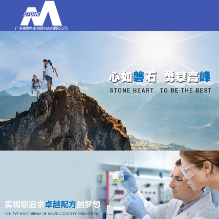
打电话
020-84159580