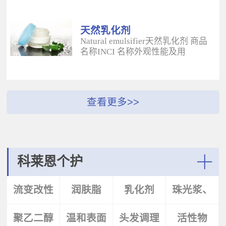
酰二甲基牛磺酸铵/山嵛醇聚醚-25
（BUTYROSPERMUM PARKLL）果
甲基丙烯酸酯交联聚合物 白色粉末
脂 软膏富含不饱和脂肪酸和不皂化
水溶性流变改性剂；有效地增稠水
物，对皮肤有长效的保湿和滋润作
天然乳化剂
包油体系的粘度；有较强乳化作
用；帮助皮肤恢复弹性紧致；适用
Natural emulsifier天然乳化剂 商品
用；无需中和；耐高速剪切，肤感
于护肤，护发，彩妆等产
名称INCI 名称外观性能及用
清爽；特别适用于不含乳化剂的膏
品。 Plantasens® Apricot
途 Plantasens® Natural Emulsifier
霜。 Aristoflex® BLVAmmonium
ButterPrunus
HP10Sucrose Polystearate,Cetearyl
Acryloyldimethyltaurate /Beheneth-
Armeniaca(Apricot)Kernel
Alcohol,Olea Eruopaea(Olive)Oil
25 Methacrylate Crosspolymer 丙烯
Oil,Hydrogenated Vegetable Oil杏
Unsaponifiables蔗糖多硬脂酸酯，
酰二甲基牛磺酸铵/山嵛醇聚醚-25
（PRUNUS ARMENIACA)仁油，氢
鲸蜡硬脂醇，油橄榄（OLEA
甲基丙烯酸酯交联聚合物 白色粉末
化植物油软膏 富有丰富的Omega-
EUPOPAEA）油不皂化物白色片状
水溶性流变改性剂；有效地增稠水
6，Omega-9和不饱和脂肪酸，深度
HLB~9水包油乳化剂；天然植物来
包油体系的粘度；有较强乳化作
滋养，柔软皮肤；适用于护肤护
源；对皮肤有保湿的作用；可以形
用；无需中和；耐高速剪切，肤感
发，彩妆等产品中。Plantasens®
成液晶结构；可使用于O/W乳液和
清爽；特别适用于乳液产
Argan ButterArgania Spinosa Kernel
膏霜产品中。 Plantasens® Natural
科莱恩个护
品。 Aristoflex® Silk （new）
Oil,Hydrogenated Vegetable Oil刺阿
Emulsifier HE20Cetearyl
Sodium Polyacryloyldimethyltaurate
甘树（ARGANIA SPINOSA)仁油，
Glucoside,Sorbitan Olivate鲸蜡硬脂
More
聚丙烯酰基二甲基牛磺酸钠 白色粉
氢化植物油 软膏富含亚油酸，与皮
基葡糖苷，山梨坦橄榄油酸酯 米色
流变改性
润肤脂
乳化剂
珠光浆、
末水溶性流变改性剂；有效地增稠
肤的亲和性好，快速渗透角质层；
片状HLB~9.5水包油乳化剂；天然植
水包油体系的粘度；快速遇水溶
适用于护肤，护发，彩妆等产品。
物来源；对皮肤有保湿的作用；可
胀；无需中和；耐高速剪切；耐离
Plantasens® Avocado ButterPersea
聚乙二醇
剂
温和表面
头发调理
珠光片
活性物
以形成液晶结构；可使用于O/W乳
子强，丝滑不粘腻。
Gratissima(Avocado)Oil,Hydrogenated