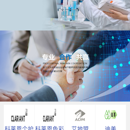
科莱恩个护
科莱恩色彩
艾地盟
迪美