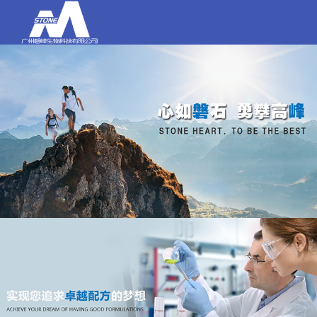
打电话
020-84159580