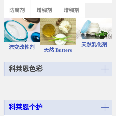
液和膏霜产品中。 Plantasens®
Vegetable Oil鳄梨（PERSEA
Natural Emulsifier CP5Glyceryl
防腐剂
类
活性剂
增稠剂
增稠剂
剂
GRATISSIMA油,氢化植物油 软膏富
Oleate,Polyglyceryl-3
含Omega-9和不饱和脂肪酸，提升
Polyricinoleate,Olea
皮肤的柔软度和弹性；适用于护
Europaea(Olive)Oil Unsaponifiables
肤，护发，彩妆等产品。
甘油油酸酯，聚甘油-3聚蓖麻醇酸
Plantasens® Refined Babassu
酯，油橄榄（OLEA EUROPAEA)油
ButterOrbignya Oleifera Seed Oil巴
不皂化物黄色液体HLB~5油包水乳
巴苏（ORBIGNYA OLEIFERA)籽油
天然乳化剂
化剂；天然植物来源；对皮肤有滋
流变改性剂
液体至软膏富有丰富的不饱和甘油
天然 Butters
润保湿的作用；适用于W/O乳液和
三酸；熔点20-30℃，快速被皮肤吸
膏霜产品中。
收，肤感滋润不油腻，类似硅油般
的滑爽；适用于护肤，护发，彩妆
科莱恩色彩
等产品中。Plantasens® Refined
Cocoa ButterTheobroma
More
Cacao(cocoa)Seed Butter可可
（THEOBROMA CACAO)籽脂 软膏
熔点28-38℃，接近体温，快速铺展
和被...
科莱恩个护