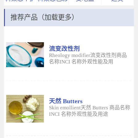
推荐产品（加载更多）
流变改性剂
ADM
Rheology modifier流变改性剂商品
名称INCI 名称外观性能及用
途 Aristoflex® AVCAmmonium
Acryloyldimethyltaurate/VP
Copolymer丙烯酰二甲基牛磺酸
铵/VP 共聚物白色粉末水溶性流变改
性剂；有效地增稠水包油体系的粘
度；快速遇水溶胀；无需中和；耐
天然 Butters
高速剪切；肤感清爽；特别适用于
Skin emollient天然 Butters 商品名称
不含乳化剂的膏霜。 Aristoflex®
INCI 名称外观性能及用途
HMBAmmonium
Plantasens® Refined Shea
Acryloyldimethyltaurate/Beheneth-
ButterButyrospermum Parkii(Shea
25 Methacrylate Crosspolymer丙烯
Butter)牛油果树