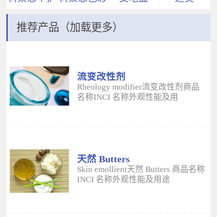
推荐产品（加载更多）
流变改性剂
ADM
Rheology modifier流变改性剂商品
名称INCI 名称外观性能及用
途 Aristoflex® AVCAmmonium
Acryloyldimethyltaurate/VP
Copolymer丙烯酰二甲基牛磺酸
铵/VP 共聚物白色粉末水溶性流变改
性剂；有效地增稠水包油体系的粘
度；快速遇水溶胀；无需中和；耐
天然 Butters
高速剪切；肤感清爽；特别适用于
Skin emollient天然 Butters 商品名称
不含乳化剂的膏霜。 Aristoflex®
INCI 名称外观性能及用途
HMBAmmonium
Plantasens® Refined Shea
Acryloyldimethyltaurate/Beheneth-
ButterButyrospermum Parkii(Shea
25 Methacrylate Crosspolymer丙烯
Butter)牛油果树