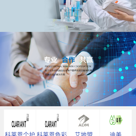
科莱恩个护
科莱恩色彩
艾地盟
迪美