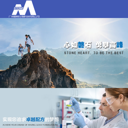
打电话
020-84159580