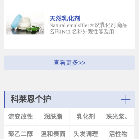
酰二甲基牛磺酸铵/山嵛醇聚醚-25
（BUTYROSPERMUM PARKLL）果
甲基丙烯酸酯交联聚合物 白色粉末
脂 软膏富含不饱和脂肪酸和不皂化
水溶性流变改性剂；有效地增稠水
物，对皮肤有长效的保湿和滋润作
天然乳化剂
包油体系的粘度；有较强乳化作
用；帮助皮肤恢复弹性紧致；适用
Natural emulsifier天然乳化剂 商品
用；无需中和；耐高速剪切，肤感
于护肤，护发，彩妆等产
名称INCI 名称外观性能及用
清爽；特别适用于不含乳化剂的膏
品。 Plantasens® Apricot
途 Plantasens® Natural Emulsifier
霜。 Aristoflex® BLVAmmonium
ButterPrunus
HP10Sucrose Polystearate,Cetearyl
Acryloyldimethyltaurate /Beheneth-
Armeniaca(Apricot)Kernel
Alcohol,Olea Eruopaea(Olive)Oil
25 Methacrylate Crosspolymer 丙烯
Oil,Hydrogenated Vegetable Oil杏
Unsaponifiables蔗糖多硬脂酸酯，
酰二甲基牛磺酸铵/山嵛醇聚醚-25
（PRUNUS ARMENIACA)仁油，氢
鲸蜡硬脂醇，油橄榄（OLEA
甲基丙烯酸酯交联聚合物 白色粉末
化植物油软膏 富有丰富的Omega-
EUPOPAEA）油不皂化物白色片状
水溶性流变改性剂；有效地增稠水
6，Omega-9和不饱和脂肪酸，深度
HLB~9水包油乳化剂；天然植物来
包油体系的粘度；有较强乳化作
滋养，柔软皮肤；适用于护肤护
源；对皮肤有保湿的作用；可以形
用；无需中和；耐高速剪切，肤感
发，彩妆等产品中。Plantasens®
成液晶结构；可使用于O/W乳液和
清爽；特别适用于乳液产
Argan ButterArgania Spinosa Kernel
膏霜产品中。 Plantasens® Natural
科莱恩个护
品。 Aristoflex® Silk （new）
Oil,Hydrogenated Vegetable Oil刺阿
Emulsifier HE20Cetearyl
Sodium Polyacryloyldimethyltaurate
甘树（ARGANIA SPINOSA)仁油，
Glucoside,Sorbitan Olivate鲸蜡硬脂
More
聚丙烯酰基二甲基牛磺酸钠 白色粉
氢化植物油 软膏富含亚油酸，与皮
基葡糖苷，山梨坦橄榄油酸酯 米色
流变改性
润肤脂
乳化剂
珠光浆、
末水溶性流变改性剂；有效地增稠
肤的亲和性好，快速渗透角质层；
片状HLB~9.5水包油乳化剂；天然植
水包油体系的粘度；快速遇水溶
适用于护肤，护发，彩妆等产品。
物来源；对皮肤有保湿的作用；可
胀；无需中和；耐高速剪切；耐离
Plantasens® Avocado ButterPersea
聚乙二醇
剂
温和表面
头发调理
珠光片
活性物
以形成液晶结构；可使用于O/W乳
子强，丝滑不粘腻。
Gratissima(Avocado)Oil,Hydrogenated