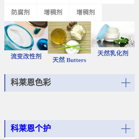
液和膏霜产品中。 Plantasens®
Vegetable Oil鳄梨（PERSEA
Natural Emulsifier CP5Glyceryl
防腐剂
类
活性剂
增稠剂
增稠剂
剂
GRATISSIMA油,氢化植物油 软膏富
Oleate,Polyglyceryl-3
含Omega-9和不饱和脂肪酸，提升
Polyricinoleate,Olea
皮肤的柔软度和弹性；适用于护
Europaea(Olive)Oil Unsaponifiables
肤，护发，彩妆等产品。
甘油油酸酯，聚甘油-3聚蓖麻醇酸
Plantasens® Refined Babassu
酯，油橄榄（OLEA EUROPAEA)油
ButterOrbignya Oleifera Seed Oil巴
不皂化物黄色液体HLB~5油包水乳
巴苏（ORBIGNYA OLEIFERA)籽油
天然乳化剂
化剂；天然植物来源；对皮肤有滋
流变改性剂
液体至软膏富有丰富的不饱和甘油
天然 Butters
润保湿的作用；适用于W/O乳液和
三酸；熔点20-30℃，快速被皮肤吸
膏霜产品中。
收，肤感滋润不油腻，类似硅油般
的滑爽；适用于护肤，护发，彩妆
科莱恩色彩
等产品中。Plantasens® Refined
Cocoa ButterTheobroma
More
Cacao(cocoa)Seed Butter可可
（THEOBROMA CACAO)籽脂 软膏
熔点28-38℃，接近体温，快速铺展
和被...
科莱恩个护