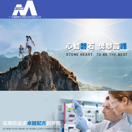
打电话
020-84159580