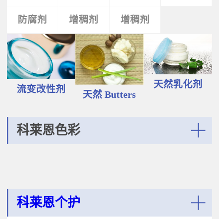
液和膏霜产品中。 Plantasens®
Vegetable Oil鳄梨（PERSEA
Natural Emulsifier CP5Glyceryl
防腐剂
类
活性剂
增稠剂
增稠剂
剂
GRATISSIMA油,氢化植物油 软膏富
Oleate,Polyglyceryl-3
含Omega-9和不饱和脂肪酸，提升
Polyricinoleate,Olea
皮肤的柔软度和弹性；适用于护
Europaea(Olive)Oil Unsaponifiables
肤，护发，彩妆等产品。
甘油油酸酯，聚甘油-3聚蓖麻醇酸
Plantasens® Refined Babassu
酯，油橄榄（OLEA EUROPAEA)油
ButterOrbignya Oleifera Seed Oil巴
不皂化物黄色液体HLB~5油包水乳
巴苏（ORBIGNYA OLEIFERA)籽油
天然乳化剂
化剂；天然植物来源；对皮肤有滋
流变改性剂
液体至软膏富有丰富的不饱和甘油
天然 Butters
润保湿的作用；适用于W/O乳液和
三酸；熔点20-30℃，快速被皮肤吸
膏霜产品中。
收，肤感滋润不油腻，类似硅油般
的滑爽；适用于护肤，护发，彩妆
科莱恩色彩
等产品中。Plantasens® Refined
Cocoa ButterTheobroma
More
Cacao(cocoa)Seed Butter可可
（THEOBROMA CACAO)籽脂 软膏
熔点28-38℃，接近体温，快速铺展
和被...
科莱恩个护