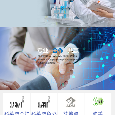
科莱恩个护
科莱恩色彩
艾地盟
迪美