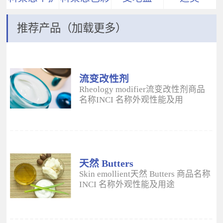
推荐产品（加载更多）
流变改性剂
ADM
Rheology modifier流变改性剂商品
名称INCI 名称外观性能及用
途 Aristoflex® AVCAmmonium
Acryloyldimethyltaurate/VP
Copolymer丙烯酰二甲基牛磺酸
铵/VP 共聚物白色粉末水溶性流变改
性剂；有效地增稠水包油体系的粘
度；快速遇水溶胀；无需中和；耐
天然 Butters
高速剪切；肤感清爽；特别适用于
Skin emollient天然 Butters 商品名称
不含乳化剂的膏霜。 Aristoflex®
INCI 名称外观性能及用途
HMBAmmonium
Plantasens® Refined Shea
Acryloyldimethyltaurate/Beheneth-
ButterButyrospermum Parkii(Shea
25 Methacrylate Crosspolymer丙烯
Butter)牛油果树