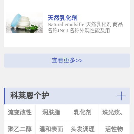
酰二甲基牛磺酸铵/山嵛醇聚醚-25
（BUTYROSPERMUM PARKLL）果
甲基丙烯酸酯交联聚合物 白色粉末
脂 软膏富含不饱和脂肪酸和不皂化
水溶性流变改性剂；有效地增稠水
物，对皮肤有长效的保湿和滋润作
天然乳化剂
包油体系的粘度；有较强乳化作
用；帮助皮肤恢复弹性紧致；适用
Natural emulsifier天然乳化剂 商品
用；无需中和；耐高速剪切，肤感
于护肤，护发，彩妆等产
名称INCI 名称外观性能及用
清爽；特别适用于不含乳化剂的膏
品。 Plantasens® Apricot
途 Plantasens® Natural Emulsifier
霜。 Aristoflex® BLVAmmonium
ButterPrunus
HP10Sucrose Polystearate,Cetearyl
Acryloyldimethyltaurate /Beheneth-
Armeniaca(Apricot)Kernel
Alcohol,Olea Eruopaea(Olive)Oil
25 Methacrylate Crosspolymer 丙烯
Oil,Hydrogenated Vegetable Oil杏
Unsaponifiables蔗糖多硬脂酸酯，
酰二甲基牛磺酸铵/山嵛醇聚醚-25
（PRUNUS ARMENIACA)仁油，氢
鲸蜡硬脂醇，油橄榄（OLEA
甲基丙烯酸酯交联聚合物 白色粉末
化植物油软膏 富有丰富的Omega-
EUPOPAEA）油不皂化物白色片状
水溶性流变改性剂；有效地增稠水
6，Omega-9和不饱和脂肪酸，深度
HLB~9水包油乳化剂；天然植物来
包油体系的粘度；有较强乳化作
滋养，柔软皮肤；适用于护肤护
源；对皮肤有保湿的作用；可以形
用；无需中和；耐高速剪切，肤感
发，彩妆等产品中。Plantasens®
成液晶结构；可使用于O/W乳液和
清爽；特别适用于乳液产
Argan ButterArgania Spinosa Kernel
膏霜产品中。 Plantasens® Natural
科莱恩个护
品。 Aristoflex® Silk （new）
Oil,Hydrogenated Vegetable Oil刺阿
Emulsifier HE20Cetearyl
Sodium Polyacryloyldimethyltaurate
甘树（ARGANIA SPINOSA)仁油，
Glucoside,Sorbitan Olivate鲸蜡硬脂
More
聚丙烯酰基二甲基牛磺酸钠 白色粉
氢化植物油 软膏富含亚油酸，与皮
基葡糖苷，山梨坦橄榄油酸酯 米色
流变改性
润肤脂
乳化剂
珠光浆、
末水溶性流变改性剂；有效地增稠
肤的亲和性好，快速渗透角质层；
片状HLB~9.5水包油乳化剂；天然植
水包油体系的粘度；快速遇水溶
适用于护肤，护发，彩妆等产品。
物来源；对皮肤有保湿的作用；可
胀；无需中和；耐高速剪切；耐离
Plantasens® Avocado ButterPersea
聚乙二醇
剂
温和表面
头发调理
珠光片
活性物
以形成液晶结构；可使用于O/W乳
子强，丝滑不粘腻。
Gratissima(Avocado)Oil,Hydrogenated