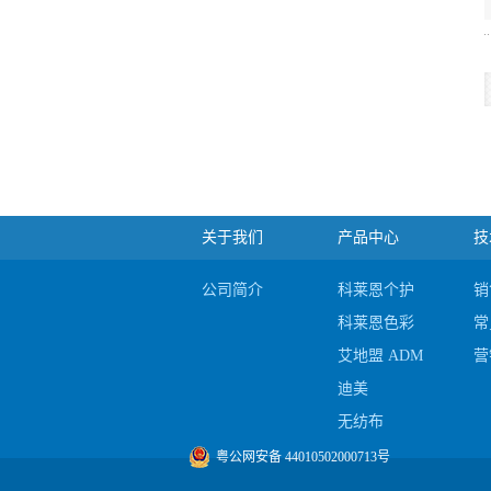
关于我们
产品中心
技
公司简介
科莱恩个护
销
科莱恩色彩
常
艾地盟 ADM
营
迪美
无纺布
陶氏
粤公网安备 44010502000713号