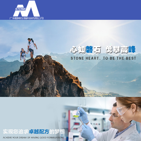
打电话
020-84159580