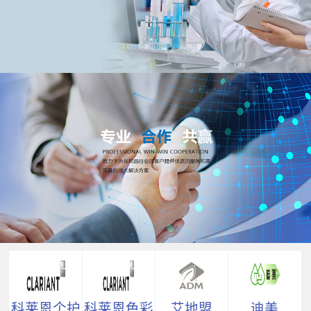
科莱恩个护
科莱恩色彩
艾地盟
迪美