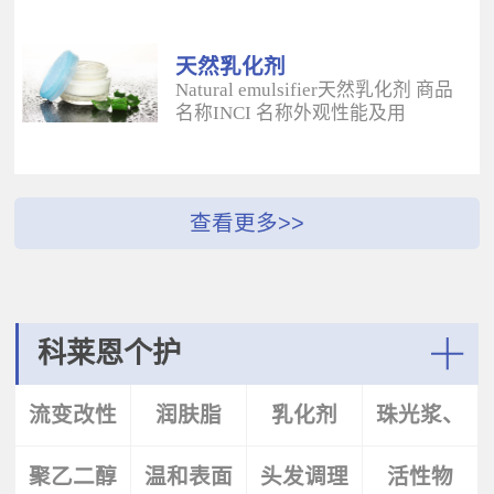
酰二甲基牛磺酸铵/山嵛醇聚醚-25
（BUTYROSPERMUM PARKLL）果
甲基丙烯酸酯交联聚合物 白色粉末
脂 软膏富含不饱和脂肪酸和不皂化
水溶性流变改性剂；有效地增稠水
物，对皮肤有长效的保湿和滋润作
天然乳化剂
包油体系的粘度；有较强乳化作
用；帮助皮肤恢复弹性紧致；适用
Natural emulsifier天然乳化剂 商品
用；无需中和；耐高速剪切，肤感
于护肤，护发，彩妆等产
名称INCI 名称外观性能及用
清爽；特别适用于不含乳化剂的膏
品。 Plantasens® Apricot
途 Plantasens® Natural Emulsifier
霜。 Aristoflex® BLVAmmonium
ButterPrunus
HP10Sucrose Polystearate,Cetearyl
Acryloyldimethyltaurate /Beheneth-
Armeniaca(Apricot)Kernel
Alcohol,Olea Eruopaea(Olive)Oil
25 Methacrylate Crosspolymer 丙烯
Oil,Hydrogenated Vegetable Oil杏
Unsaponifiables蔗糖多硬脂酸酯，
酰二甲基牛磺酸铵/山嵛醇聚醚-25
（PRUNUS ARMENIACA)仁油，氢
鲸蜡硬脂醇，油橄榄（OLEA
甲基丙烯酸酯交联聚合物 白色粉末
化植物油软膏 富有丰富的Omega-
EUPOPAEA）油不皂化物白色片状
水溶性流变改性剂；有效地增稠水
6，Omega-9和不饱和脂肪酸，深度
HLB~9水包油乳化剂；天然植物来
包油体系的粘度；有较强乳化作
滋养，柔软皮肤；适用于护肤护
源；对皮肤有保湿的作用；可以形
用；无需中和；耐高速剪切，肤感
发，彩妆等产品中。Plantasens®
成液晶结构；可使用于O/W乳液和
清爽；特别适用于乳液产
Argan ButterArgania Spinosa Kernel
膏霜产品中。 Plantasens® Natural
科莱恩个护
品。 Aristoflex® Silk （new）
Oil,Hydrogenated Vegetable Oil刺阿
Emulsifier HE20Cetearyl
Sodium Polyacryloyldimethyltaurate
甘树（ARGANIA SPINOSA)仁油，
Glucoside,Sorbitan Olivate鲸蜡硬脂
More
聚丙烯酰基二甲基牛磺酸钠 白色粉
氢化植物油 软膏富含亚油酸，与皮
基葡糖苷，山梨坦橄榄油酸酯 米色
流变改性
润肤脂
乳化剂
珠光浆、
末水溶性流变改性剂；有效地增稠
肤的亲和性好，快速渗透角质层；
片状HLB~9.5水包油乳化剂；天然植
水包油体系的粘度；快速遇水溶
适用于护肤，护发，彩妆等产品。
物来源；对皮肤有保湿的作用；可
胀；无需中和；耐高速剪切；耐离
Plantasens® Avocado ButterPersea
聚乙二醇
剂
温和表面
头发调理
珠光片
活性物
以形成液晶结构；可使用于O/W乳
子强，丝滑不粘腻。
Gratissima(Avocado)Oil,Hydrogenated