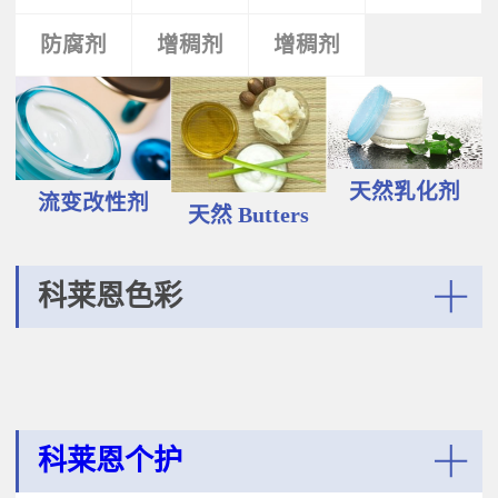
液和膏霜产品中。 Plantasens®
Vegetable Oil鳄梨（PERSEA
Natural Emulsifier CP5Glyceryl
防腐剂
类
活性剂
增稠剂
增稠剂
剂
GRATISSIMA油,氢化植物油 软膏富
Oleate,Polyglyceryl-3
含Omega-9和不饱和脂肪酸，提升
Polyricinoleate,Olea
皮肤的柔软度和弹性；适用于护
Europaea(Olive)Oil Unsaponifiables
肤，护发，彩妆等产品。
甘油油酸酯，聚甘油-3聚蓖麻醇酸
Plantasens® Refined Babassu
酯，油橄榄（OLEA EUROPAEA)油
ButterOrbignya Oleifera Seed Oil巴
不皂化物黄色液体HLB~5油包水乳
巴苏（ORBIGNYA OLEIFERA)籽油
天然乳化剂
化剂；天然植物来源；对皮肤有滋
流变改性剂
液体至软膏富有丰富的不饱和甘油
天然 Butters
润保湿的作用；适用于W/O乳液和
三酸；熔点20-30℃，快速被皮肤吸
膏霜产品中。
收，肤感滋润不油腻，类似硅油般
的滑爽；适用于护肤，护发，彩妆
科莱恩色彩
等产品中。Plantasens® Refined
Cocoa ButterTheobroma
More
Cacao(cocoa)Seed Butter可可
（THEOBROMA CACAO)籽脂 软膏
熔点28-38℃，接近体温，快速铺展
和被...
科莱恩个护