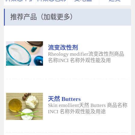
推荐产品（加载更多）
流变改性剂
ADM
Rheology modifier流变改性剂商品
名称INCI 名称外观性能及用
途 Aristoflex® AVCAmmonium
Acryloyldimethyltaurate/VP
Copolymer丙烯酰二甲基牛磺酸
铵/VP 共聚物白色粉末水溶性流变改
性剂；有效地增稠水包油体系的粘
度；快速遇水溶胀；无需中和；耐
天然 Butters
高速剪切；肤感清爽；特别适用于
Skin emollient天然 Butters 商品名称
不含乳化剂的膏霜。 Aristoflex®
INCI 名称外观性能及用途
HMBAmmonium
Plantasens® Refined Shea
Acryloyldimethyltaurate/Beheneth-
ButterButyrospermum Parkii(Shea
25 Methacrylate Crosspolymer丙烯
Butter)牛油果树