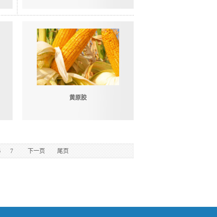
黄原胶
6
7
下一页
尾页