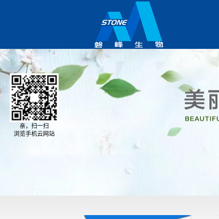
亲，扫一扫
浏览手机云网站