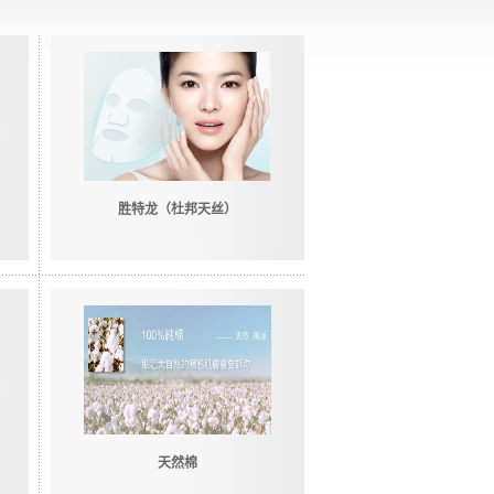
胜特龙（杜邦天丝）
天然棉