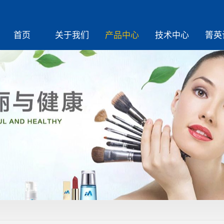
首页
关于我们
产品中心
技术中心
箐英