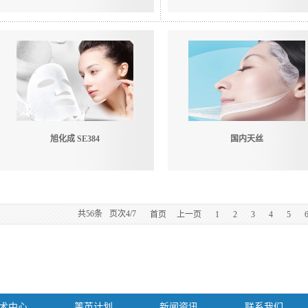
旭化成 SE384
国内天丝
共
56
条
页次4/7
首页
上一页
1
2
3
4
5
术中心
箐英计划
新闻资讯
联系我们