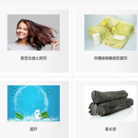
新型去屑止痒剂
异噻唑啉酮类防腐剂
超纤
备长炭