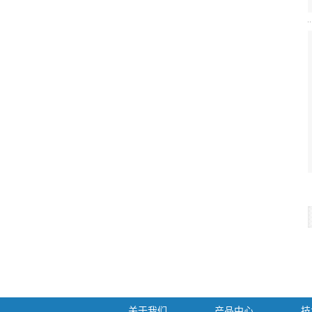
关于我们
产品中心
技