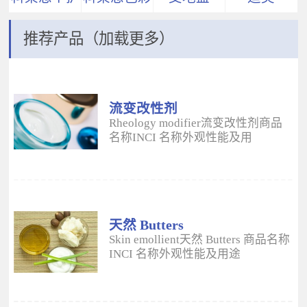
推荐产品（加载更多）
流变改性剂
ADM
Rheology modifier流变改性剂商品
名称INCI 名称外观性能及用
途 Aristoflex® AVCAmmonium
Acryloyldimethyltaurate/VP
Copolymer丙烯酰二甲基牛磺酸
铵/VP 共聚物白色粉末水溶性流变改
性剂；有效地增稠水包油体系的粘
度；快速遇水溶胀；无需中和；耐
天然 Butters
高速剪切；肤感清爽；特别适用于
Skin emollient天然 Butters 商品名称
不含乳化剂的膏霜。 Aristoflex®
INCI 名称外观性能及用途
HMBAmmonium
Plantasens® Refined Shea
Acryloyldimethyltaurate/Beheneth-
ButterButyrospermum Parkii(Shea
25 Methacrylate Crosspolymer丙烯
Butter)牛油果树