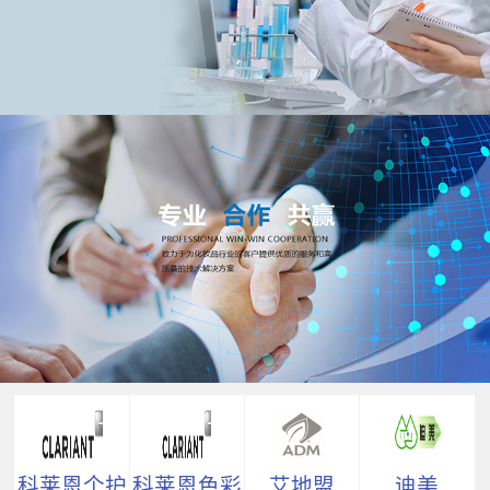
科莱恩个护
科莱恩色彩
艾地盟
迪美