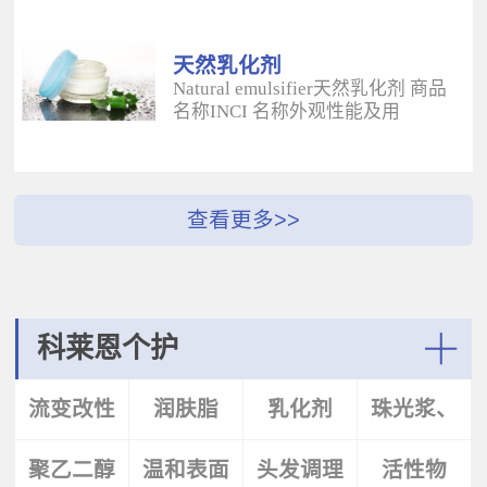
酰二甲基牛磺酸铵/山嵛醇聚醚-25
（BUTYROSPERMUM PARKLL）果
甲基丙烯酸酯交联聚合物 白色粉末
脂 软膏富含不饱和脂肪酸和不皂化
水溶性流变改性剂；有效地增稠水
物，对皮肤有长效的保湿和滋润作
天然乳化剂
包油体系的粘度；有较强乳化作
用；帮助皮肤恢复弹性紧致；适用
Natural emulsifier天然乳化剂 商品
用；无需中和；耐高速剪切，肤感
于护肤，护发，彩妆等产
名称INCI 名称外观性能及用
清爽；特别适用于不含乳化剂的膏
品。 Plantasens® Apricot
途 Plantasens® Natural Emulsifier
霜。 Aristoflex® BLVAmmonium
ButterPrunus
HP10Sucrose Polystearate,Cetearyl
Acryloyldimethyltaurate /Beheneth-
Armeniaca(Apricot)Kernel
Alcohol,Olea Eruopaea(Olive)Oil
25 Methacrylate Crosspolymer 丙烯
Oil,Hydrogenated Vegetable Oil杏
Unsaponifiables蔗糖多硬脂酸酯，
酰二甲基牛磺酸铵/山嵛醇聚醚-25
（PRUNUS ARMENIACA)仁油，氢
鲸蜡硬脂醇，油橄榄（OLEA
甲基丙烯酸酯交联聚合物 白色粉末
化植物油软膏 富有丰富的Omega-
EUPOPAEA）油不皂化物白色片状
水溶性流变改性剂；有效地增稠水
6，Omega-9和不饱和脂肪酸，深度
HLB~9水包油乳化剂；天然植物来
包油体系的粘度；有较强乳化作
滋养，柔软皮肤；适用于护肤护
源；对皮肤有保湿的作用；可以形
用；无需中和；耐高速剪切，肤感
发，彩妆等产品中。Plantasens®
成液晶结构；可使用于O/W乳液和
清爽；特别适用于乳液产
Argan ButterArgania Spinosa Kernel
膏霜产品中。 Plantasens® Natural
科莱恩个护
品。 Aristoflex® Silk （new）
Oil,Hydrogenated Vegetable Oil刺阿
Emulsifier HE20Cetearyl
Sodium Polyacryloyldimethyltaurate
甘树（ARGANIA SPINOSA)仁油，
Glucoside,Sorbitan Olivate鲸蜡硬脂
More
聚丙烯酰基二甲基牛磺酸钠 白色粉
氢化植物油 软膏富含亚油酸，与皮
基葡糖苷，山梨坦橄榄油酸酯 米色
流变改性
润肤脂
乳化剂
珠光浆、
末水溶性流变改性剂；有效地增稠
肤的亲和性好，快速渗透角质层；
片状HLB~9.5水包油乳化剂；天然植
水包油体系的粘度；快速遇水溶
适用于护肤，护发，彩妆等产品。
物来源；对皮肤有保湿的作用；可
胀；无需中和；耐高速剪切；耐离
Plantasens® Avocado ButterPersea
聚乙二醇
剂
温和表面
头发调理
珠光片
活性物
以形成液晶结构；可使用于O/W乳
子强，丝滑不粘腻。
Gratissima(Avocado)Oil,Hydrogenated