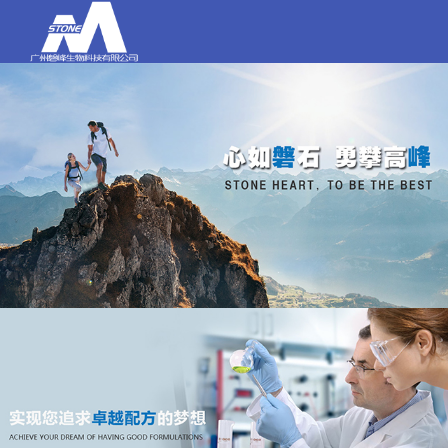
打电话
020-84159580