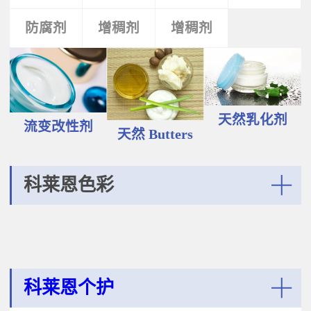
液和膏霜产品中。 Plantasens®
Vegetable Oil鳄梨（PERSEA
Natural Emulsifier CP5Glyceryl
防腐剂
类
活性剂
增稠剂
增稠剂
剂
GRATISSIMA油,氢化植物油 软膏富
Oleate,Polyglyceryl-3
含Omega-9和不饱和脂肪酸，提升
Polyricinoleate,Olea
皮肤的柔软度和弹性；适用于护
Europaea(Olive)Oil Unsaponifiables
肤，护发，彩妆等产品。
甘油油酸酯，聚甘油-3聚蓖麻醇酸
Plantasens® Refined Babassu
酯，油橄榄（OLEA EUROPAEA)油
ButterOrbignya Oleifera Seed Oil巴
不皂化物黄色液体HLB~5油包水乳
巴苏（ORBIGNYA OLEIFERA)籽油
天然乳化剂
化剂；天然植物来源；对皮肤有滋
流变改性剂
液体至软膏富有丰富的不饱和甘油
天然 Butters
润保湿的作用；适用于W/O乳液和
三酸；熔点20-30℃，快速被皮肤吸
膏霜产品中。
收，肤感滋润不油腻，类似硅油般
的滑爽；适用于护肤，护发，彩妆
科莱恩色彩
等产品中。Plantasens® Refined
Cocoa ButterTheobroma
More
Cacao(cocoa)Seed Butter可可
（THEOBROMA CACAO)籽脂 软膏
熔点28-38℃，接近体温，快速铺展
和被...
科莱恩个护