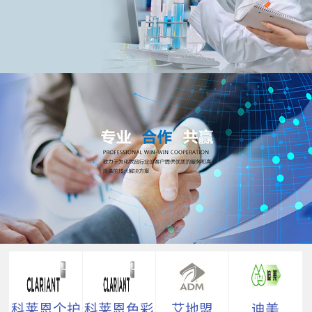
科莱恩个护
科莱恩色彩
艾地盟
迪美