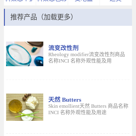
推荐产品（加载更多）
流变改性剂
ADM
Rheology modifier流变改性剂商品
名称INCI 名称外观性能及用
途 Aristoflex® AVCAmmonium
Acryloyldimethyltaurate/VP
Copolymer丙烯酰二甲基牛磺酸
铵/VP 共聚物白色粉末水溶性流变改
性剂；有效地增稠水包油体系的粘
度；快速遇水溶胀；无需中和；耐
天然 Butters
高速剪切；肤感清爽；特别适用于
Skin emollient天然 Butters 商品名称
不含乳化剂的膏霜。 Aristoflex®
INCI 名称外观性能及用途
HMBAmmonium
Plantasens® Refined Shea
Acryloyldimethyltaurate/Beheneth-
ButterButyrospermum Parkii(Shea
25 Methacrylate Crosspolymer丙烯
Butter)牛油果树