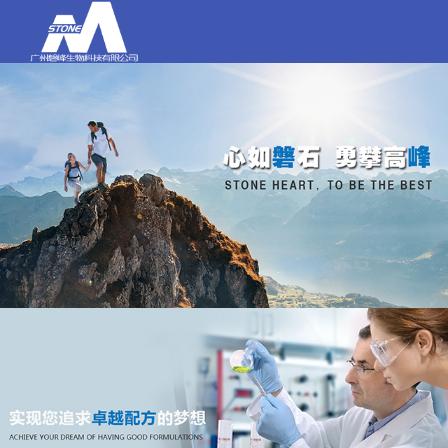
打电话
020-84159580