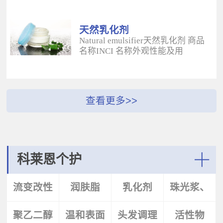
酰二甲基牛磺酸铵/山嵛醇聚醚-25
（BUTYROSPERMUM PARKLL）果
甲基丙烯酸酯交联聚合物 白色粉末
脂 软膏富含不饱和脂肪酸和不皂化
水溶性流变改性剂；有效地增稠水
物，对皮肤有长效的保湿和滋润作
天然乳化剂
包油体系的粘度；有较强乳化作
用；帮助皮肤恢复弹性紧致；适用
Natural emulsifier天然乳化剂 商品
用；无需中和；耐高速剪切，肤感
于护肤，护发，彩妆等产
名称INCI 名称外观性能及用
清爽；特别适用于不含乳化剂的膏
品。 Plantasens® Apricot
途 Plantasens® Natural Emulsifier
霜。 Aristoflex® BLVAmmonium
ButterPrunus
HP10Sucrose Polystearate,Cetearyl
Acryloyldimethyltaurate /Beheneth-
Armeniaca(Apricot)Kernel
Alcohol,Olea Eruopaea(Olive)Oil
25 Methacrylate Crosspolymer 丙烯
Oil,Hydrogenated Vegetable Oil杏
Unsaponifiables蔗糖多硬脂酸酯，
酰二甲基牛磺酸铵/山嵛醇聚醚-25
（PRUNUS ARMENIACA)仁油，氢
鲸蜡硬脂醇，油橄榄（OLEA
甲基丙烯酸酯交联聚合物 白色粉末
化植物油软膏 富有丰富的Omega-
EUPOPAEA）油不皂化物白色片状
水溶性流变改性剂；有效地增稠水
6，Omega-9和不饱和脂肪酸，深度
HLB~9水包油乳化剂；天然植物来
包油体系的粘度；有较强乳化作
滋养，柔软皮肤；适用于护肤护
源；对皮肤有保湿的作用；可以形
用；无需中和；耐高速剪切，肤感
发，彩妆等产品中。Plantasens®
成液晶结构；可使用于O/W乳液和
清爽；特别适用于乳液产
Argan ButterArgania Spinosa Kernel
膏霜产品中。 Plantasens® Natural
科莱恩个护
品。 Aristoflex® Silk （new）
Oil,Hydrogenated Vegetable Oil刺阿
Emulsifier HE20Cetearyl
Sodium Polyacryloyldimethyltaurate
甘树（ARGANIA SPINOSA)仁油，
Glucoside,Sorbitan Olivate鲸蜡硬脂
More
聚丙烯酰基二甲基牛磺酸钠 白色粉
氢化植物油 软膏富含亚油酸，与皮
基葡糖苷，山梨坦橄榄油酸酯 米色
流变改性
润肤脂
乳化剂
珠光浆、
末水溶性流变改性剂；有效地增稠
肤的亲和性好，快速渗透角质层；
片状HLB~9.5水包油乳化剂；天然植
水包油体系的粘度；快速遇水溶
适用于护肤，护发，彩妆等产品。
物来源；对皮肤有保湿的作用；可
胀；无需中和；耐高速剪切；耐离
Plantasens® Avocado ButterPersea
聚乙二醇
剂
温和表面
头发调理
珠光片
活性物
以形成液晶结构；可使用于O/W乳
子强，丝滑不粘腻。
Gratissima(Avocado)Oil,Hydrogenated