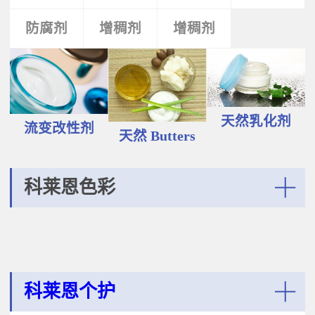
液和膏霜产品中。 Plantasens®
Vegetable Oil鳄梨（PERSEA
Natural Emulsifier CP5Glyceryl
防腐剂
类
活性剂
增稠剂
增稠剂
剂
GRATISSIMA油,氢化植物油 软膏富
Oleate,Polyglyceryl-3
含Omega-9和不饱和脂肪酸，提升
Polyricinoleate,Olea
皮肤的柔软度和弹性；适用于护
Europaea(Olive)Oil Unsaponifiables
肤，护发，彩妆等产品。
甘油油酸酯，聚甘油-3聚蓖麻醇酸
Plantasens® Refined Babassu
酯，油橄榄（OLEA EUROPAEA)油
ButterOrbignya Oleifera Seed Oil巴
不皂化物黄色液体HLB~5油包水乳
巴苏（ORBIGNYA OLEIFERA)籽油
天然乳化剂
化剂；天然植物来源；对皮肤有滋
流变改性剂
液体至软膏富有丰富的不饱和甘油
天然 Butters
润保湿的作用；适用于W/O乳液和
三酸；熔点20-30℃，快速被皮肤吸
膏霜产品中。
收，肤感滋润不油腻，类似硅油般
的滑爽；适用于护肤，护发，彩妆
科莱恩色彩
等产品中。Plantasens® Refined
Cocoa ButterTheobroma
More
Cacao(cocoa)Seed Butter可可
（THEOBROMA CACAO)籽脂 软膏
熔点28-38℃，接近体温，快速铺展
和被...
科莱恩个护