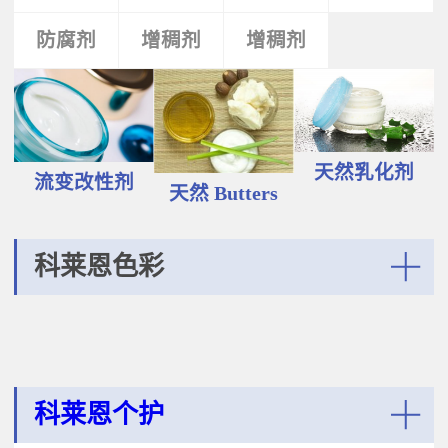
液和膏霜产品中。 Plantasens®
Vegetable Oil鳄梨（PERSEA
Natural Emulsifier CP5Glyceryl
防腐剂
类
活性剂
增稠剂
增稠剂
剂
GRATISSIMA油,氢化植物油 软膏富
Oleate,Polyglyceryl-3
含Omega-9和不饱和脂肪酸，提升
Polyricinoleate,Olea
皮肤的柔软度和弹性；适用于护
Europaea(Olive)Oil Unsaponifiables
肤，护发，彩妆等产品。
甘油油酸酯，聚甘油-3聚蓖麻醇酸
Plantasens® Refined Babassu
酯，油橄榄（OLEA EUROPAEA)油
ButterOrbignya Oleifera Seed Oil巴
不皂化物黄色液体HLB~5油包水乳
巴苏（ORBIGNYA OLEIFERA)籽油
天然乳化剂
化剂；天然植物来源；对皮肤有滋
流变改性剂
液体至软膏富有丰富的不饱和甘油
天然 Butters
润保湿的作用；适用于W/O乳液和
三酸；熔点20-30℃，快速被皮肤吸
膏霜产品中。
收，肤感滋润不油腻，类似硅油般
的滑爽；适用于护肤，护发，彩妆
科莱恩色彩
等产品中。Plantasens® Refined
Cocoa ButterTheobroma
More
Cacao(cocoa)Seed Butter可可
（THEOBROMA CACAO)籽脂 软膏
熔点28-38℃，接近体温，快速铺展
和被...
科莱恩个护