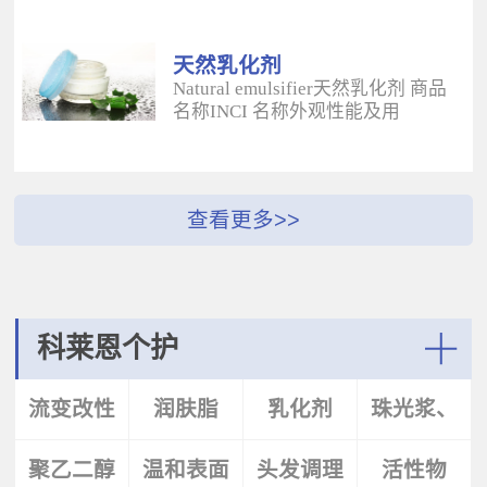
酰二甲基牛磺酸铵/山嵛醇聚醚-25
（BUTYROSPERMUM PARKLL）果
甲基丙烯酸酯交联聚合物 白色粉末
脂 软膏富含不饱和脂肪酸和不皂化
水溶性流变改性剂；有效地增稠水
物，对皮肤有长效的保湿和滋润作
天然乳化剂
包油体系的粘度；有较强乳化作
用；帮助皮肤恢复弹性紧致；适用
Natural emulsifier天然乳化剂 商品
用；无需中和；耐高速剪切，肤感
于护肤，护发，彩妆等产
名称INCI 名称外观性能及用
清爽；特别适用于不含乳化剂的膏
品。 Plantasens® Apricot
途 Plantasens® Natural Emulsifier
霜。 Aristoflex® BLVAmmonium
ButterPrunus
HP10Sucrose Polystearate,Cetearyl
Acryloyldimethyltaurate /Beheneth-
Armeniaca(Apricot)Kernel
Alcohol,Olea Eruopaea(Olive)Oil
25 Methacrylate Crosspolymer 丙烯
Oil,Hydrogenated Vegetable Oil杏
Unsaponifiables蔗糖多硬脂酸酯，
酰二甲基牛磺酸铵/山嵛醇聚醚-25
（PRUNUS ARMENIACA)仁油，氢
鲸蜡硬脂醇，油橄榄（OLEA
甲基丙烯酸酯交联聚合物 白色粉末
化植物油软膏 富有丰富的Omega-
EUPOPAEA）油不皂化物白色片状
水溶性流变改性剂；有效地增稠水
6，Omega-9和不饱和脂肪酸，深度
HLB~9水包油乳化剂；天然植物来
包油体系的粘度；有较强乳化作
滋养，柔软皮肤；适用于护肤护
源；对皮肤有保湿的作用；可以形
用；无需中和；耐高速剪切，肤感
发，彩妆等产品中。Plantasens®
成液晶结构；可使用于O/W乳液和
清爽；特别适用于乳液产
Argan ButterArgania Spinosa Kernel
膏霜产品中。 Plantasens® Natural
科莱恩个护
品。 Aristoflex® Silk （new）
Oil,Hydrogenated Vegetable Oil刺阿
Emulsifier HE20Cetearyl
Sodium Polyacryloyldimethyltaurate
甘树（ARGANIA SPINOSA)仁油，
Glucoside,Sorbitan Olivate鲸蜡硬脂
More
聚丙烯酰基二甲基牛磺酸钠 白色粉
氢化植物油 软膏富含亚油酸，与皮
基葡糖苷，山梨坦橄榄油酸酯 米色
流变改性
润肤脂
乳化剂
珠光浆、
末水溶性流变改性剂；有效地增稠
肤的亲和性好，快速渗透角质层；
片状HLB~9.5水包油乳化剂；天然植
水包油体系的粘度；快速遇水溶
适用于护肤，护发，彩妆等产品。
物来源；对皮肤有保湿的作用；可
胀；无需中和；耐高速剪切；耐离
Plantasens® Avocado ButterPersea
聚乙二醇
剂
温和表面
头发调理
珠光片
活性物
以形成液晶结构；可使用于O/W乳
子强，丝滑不粘腻。
Gratissima(Avocado)Oil,Hydrogenated