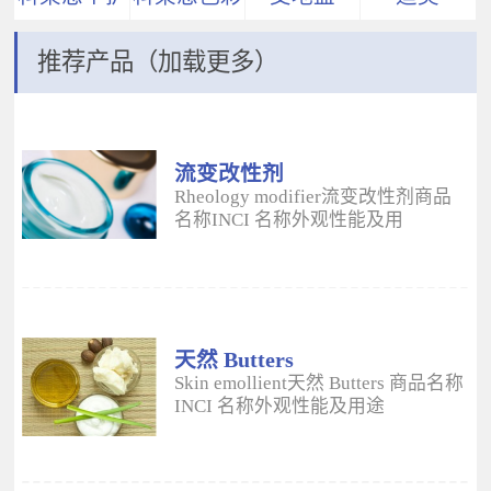
推荐产品（加载更多）
流变改性剂
ADM
Rheology modifier流变改性剂商品
名称INCI 名称外观性能及用
途 Aristoflex® AVCAmmonium
Acryloyldimethyltaurate/VP
Copolymer丙烯酰二甲基牛磺酸
铵/VP 共聚物白色粉末水溶性流变改
性剂；有效地增稠水包油体系的粘
度；快速遇水溶胀；无需中和；耐
天然 Butters
高速剪切；肤感清爽；特别适用于
Skin emollient天然 Butters 商品名称
不含乳化剂的膏霜。 Aristoflex®
INCI 名称外观性能及用途
HMBAmmonium
Plantasens® Refined Shea
Acryloyldimethyltaurate/Beheneth-
ButterButyrospermum Parkii(Shea
25 Methacrylate Crosspolymer丙烯
Butter)牛油果树