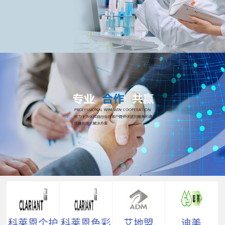
科莱恩个护
科莱恩色彩
艾地盟
迪美