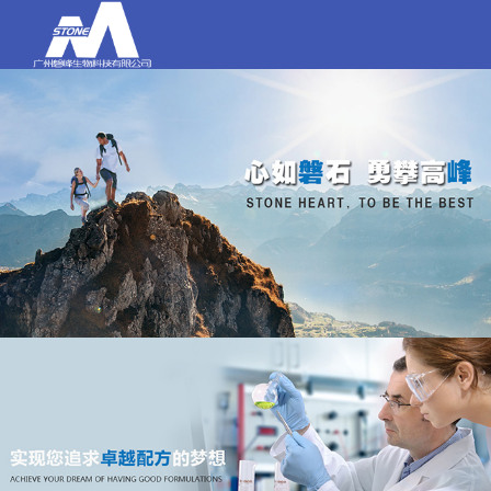
打电话
020-84159580