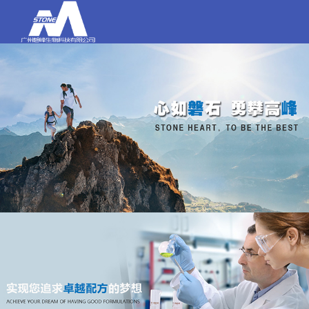
打电话
020-84159580