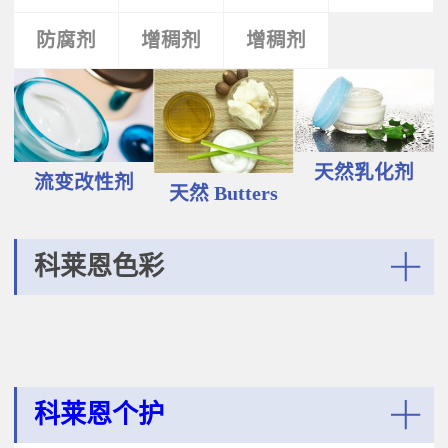
液和膏霜产品中。 Plantasens®
Vegetable Oil鳄梨（PERSEA
Natural Emulsifier CP5Glyceryl
防腐剂
类
活性剂
增稠剂
增稠剂
剂
GRATISSIMA油,氢化植物油 软膏富
Oleate,Polyglyceryl-3
含Omega-9和不饱和脂肪酸，提升
Polyricinoleate,Olea
皮肤的柔软度和弹性；适用于护
Europaea(Olive)Oil Unsaponifiables
肤，护发，彩妆等产品。
甘油油酸酯，聚甘油-3聚蓖麻醇酸
Plantasens® Refined Babassu
酯，油橄榄（OLEA EUROPAEA)油
ButterOrbignya Oleifera Seed Oil巴
不皂化物黄色液体HLB~5油包水乳
巴苏（ORBIGNYA OLEIFERA)籽油
天然乳化剂
化剂；天然植物来源；对皮肤有滋
流变改性剂
液体至软膏富有丰富的不饱和甘油
天然 Butters
润保湿的作用；适用于W/O乳液和
三酸；熔点20-30℃，快速被皮肤吸
膏霜产品中。
收，肤感滋润不油腻，类似硅油般
的滑爽；适用于护肤，护发，彩妆
科莱恩色彩
等产品中。Plantasens® Refined
Cocoa ButterTheobroma
More
Cacao(cocoa)Seed Butter可可
（THEOBROMA CACAO)籽脂 软膏
熔点28-38℃，接近体温，快速铺展
和被...
科莱恩个护