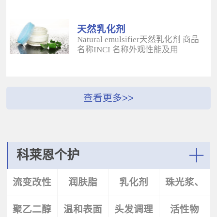
酰二甲基牛磺酸铵/山嵛醇聚醚-25
（BUTYROSPERMUM PARKLL）果
甲基丙烯酸酯交联聚合物 白色粉末
脂 软膏富含不饱和脂肪酸和不皂化
水溶性流变改性剂；有效地增稠水
物，对皮肤有长效的保湿和滋润作
天然乳化剂
包油体系的粘度；有较强乳化作
用；帮助皮肤恢复弹性紧致；适用
Natural emulsifier天然乳化剂 商品
用；无需中和；耐高速剪切，肤感
于护肤，护发，彩妆等产
名称INCI 名称外观性能及用
清爽；特别适用于不含乳化剂的膏
品。 Plantasens® Apricot
途 Plantasens® Natural Emulsifier
霜。 Aristoflex® BLVAmmonium
ButterPrunus
HP10Sucrose Polystearate,Cetearyl
Acryloyldimethyltaurate /Beheneth-
Armeniaca(Apricot)Kernel
Alcohol,Olea Eruopaea(Olive)Oil
25 Methacrylate Crosspolymer 丙烯
Oil,Hydrogenated Vegetable Oil杏
Unsaponifiables蔗糖多硬脂酸酯，
酰二甲基牛磺酸铵/山嵛醇聚醚-25
（PRUNUS ARMENIACA)仁油，氢
鲸蜡硬脂醇，油橄榄（OLEA
甲基丙烯酸酯交联聚合物 白色粉末
化植物油软膏 富有丰富的Omega-
EUPOPAEA）油不皂化物白色片状
水溶性流变改性剂；有效地增稠水
6，Omega-9和不饱和脂肪酸，深度
HLB~9水包油乳化剂；天然植物来
包油体系的粘度；有较强乳化作
滋养，柔软皮肤；适用于护肤护
源；对皮肤有保湿的作用；可以形
用；无需中和；耐高速剪切，肤感
发，彩妆等产品中。Plantasens®
成液晶结构；可使用于O/W乳液和
清爽；特别适用于乳液产
Argan ButterArgania Spinosa Kernel
膏霜产品中。 Plantasens® Natural
科莱恩个护
品。 Aristoflex® Silk （new）
Oil,Hydrogenated Vegetable Oil刺阿
Emulsifier HE20Cetearyl
Sodium Polyacryloyldimethyltaurate
甘树（ARGANIA SPINOSA)仁油，
Glucoside,Sorbitan Olivate鲸蜡硬脂
More
聚丙烯酰基二甲基牛磺酸钠 白色粉
氢化植物油 软膏富含亚油酸，与皮
基葡糖苷，山梨坦橄榄油酸酯 米色
流变改性
润肤脂
乳化剂
珠光浆、
末水溶性流变改性剂；有效地增稠
肤的亲和性好，快速渗透角质层；
片状HLB~9.5水包油乳化剂；天然植
水包油体系的粘度；快速遇水溶
适用于护肤，护发，彩妆等产品。
物来源；对皮肤有保湿的作用；可
胀；无需中和；耐高速剪切；耐离
Plantasens® Avocado ButterPersea
聚乙二醇
剂
温和表面
头发调理
珠光片
活性物
以形成液晶结构；可使用于O/W乳
子强，丝滑不粘腻。
Gratissima(Avocado)Oil,Hydrogenated