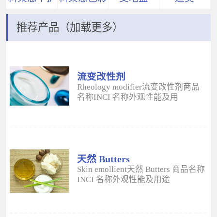
推荐产品（加载更多）
流变改性剂
ADM
Rheology modifier流变改性剂商品
名称INCI 名称外观性能及用
途 Aristoflex® AVCAmmonium
Acryloyldimethyltaurate/VP
Copolymer丙烯酰二甲基牛磺酸
铵/VP 共聚物白色粉末水溶性流变改
性剂；有效地增稠水包油体系的粘
度；快速遇水溶胀；无需中和；耐
天然 Butters
高速剪切；肤感清爽；特别适用于
Skin emollient天然 Butters 商品名称
不含乳化剂的膏霜。 Aristoflex®
INCI 名称外观性能及用途
HMBAmmonium
Plantasens® Refined Shea
Acryloyldimethyltaurate/Beheneth-
ButterButyrospermum Parkii(Shea
25 Methacrylate Crosspolymer丙烯
Butter)牛油果树