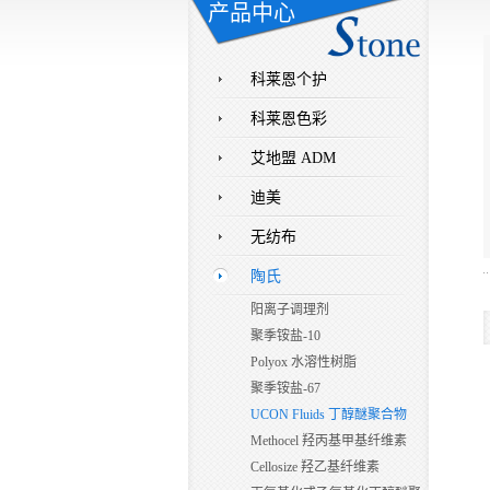
产品中心
科莱恩个护
科莱恩色彩
艾地盟 ADM
迪美
无纺布
陶氏
阳离子调理剂
聚季铵盐-10
Polyox 水溶性树脂
聚季铵盐-67
UCON Fluids 丁醇醚聚合物
Methocel 羟丙基甲基纤维素
Cellosize 羟乙基纤维素