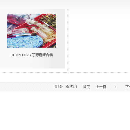
UCON Fluids 丁醇醚聚合物
共
1
条
页次1/1
首页
上一页
1
下