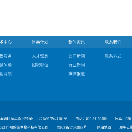
术中心
箐英计划
新闻资讯
联系我们
售服务
人才理念
公司新闻
联系方式
见问题
招聘职位
行业新闻
销网络
媒体报道
海珠区荷风街14号保利百合商务中心1104室
电话：020-84159580
传真：020-8
17 - 2022 广州磐峰生物科技有限公司
粤ICP备17072888号
网站地图
犀牛云