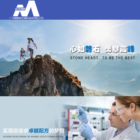
打电话
020-84159580