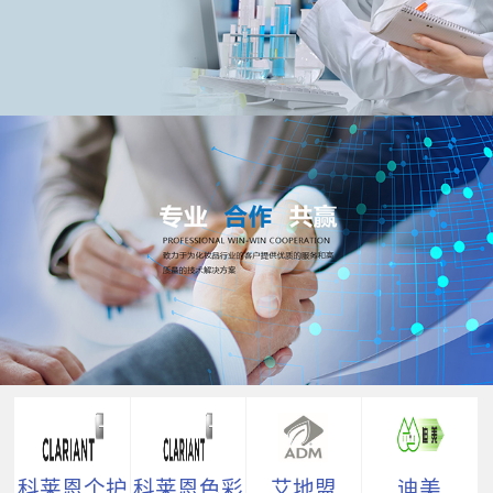
科莱恩个护
科莱恩色彩
艾地盟
迪美