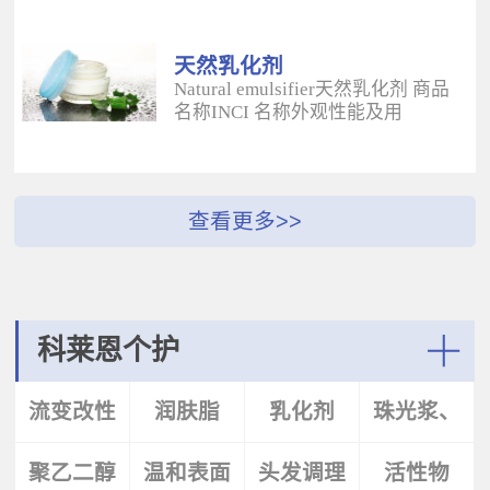
酰二甲基牛磺酸铵/山嵛醇聚醚-25
（BUTYROSPERMUM PARKLL）果
甲基丙烯酸酯交联聚合物 白色粉末
脂 软膏富含不饱和脂肪酸和不皂化
水溶性流变改性剂；有效地增稠水
物，对皮肤有长效的保湿和滋润作
天然乳化剂
包油体系的粘度；有较强乳化作
用；帮助皮肤恢复弹性紧致；适用
Natural emulsifier天然乳化剂 商品
用；无需中和；耐高速剪切，肤感
于护肤，护发，彩妆等产
名称INCI 名称外观性能及用
清爽；特别适用于不含乳化剂的膏
品。 Plantasens® Apricot
途 Plantasens® Natural Emulsifier
霜。 Aristoflex® BLVAmmonium
ButterPrunus
HP10Sucrose Polystearate,Cetearyl
Acryloyldimethyltaurate /Beheneth-
Armeniaca(Apricot)Kernel
Alcohol,Olea Eruopaea(Olive)Oil
25 Methacrylate Crosspolymer 丙烯
Oil,Hydrogenated Vegetable Oil杏
Unsaponifiables蔗糖多硬脂酸酯，
酰二甲基牛磺酸铵/山嵛醇聚醚-25
（PRUNUS ARMENIACA)仁油，氢
鲸蜡硬脂醇，油橄榄（OLEA
甲基丙烯酸酯交联聚合物 白色粉末
化植物油软膏 富有丰富的Omega-
EUPOPAEA）油不皂化物白色片状
水溶性流变改性剂；有效地增稠水
6，Omega-9和不饱和脂肪酸，深度
HLB~9水包油乳化剂；天然植物来
包油体系的粘度；有较强乳化作
滋养，柔软皮肤；适用于护肤护
源；对皮肤有保湿的作用；可以形
用；无需中和；耐高速剪切，肤感
发，彩妆等产品中。Plantasens®
成液晶结构；可使用于O/W乳液和
清爽；特别适用于乳液产
Argan ButterArgania Spinosa Kernel
膏霜产品中。 Plantasens® Natural
科莱恩个护
品。 Aristoflex® Silk （new）
Oil,Hydrogenated Vegetable Oil刺阿
Emulsifier HE20Cetearyl
Sodium Polyacryloyldimethyltaurate
甘树（ARGANIA SPINOSA)仁油，
Glucoside,Sorbitan Olivate鲸蜡硬脂
More
聚丙烯酰基二甲基牛磺酸钠 白色粉
氢化植物油 软膏富含亚油酸，与皮
基葡糖苷，山梨坦橄榄油酸酯 米色
流变改性
润肤脂
乳化剂
珠光浆、
末水溶性流变改性剂；有效地增稠
肤的亲和性好，快速渗透角质层；
片状HLB~9.5水包油乳化剂；天然植
水包油体系的粘度；快速遇水溶
适用于护肤，护发，彩妆等产品。
物来源；对皮肤有保湿的作用；可
胀；无需中和；耐高速剪切；耐离
Plantasens® Avocado ButterPersea
聚乙二醇
剂
温和表面
头发调理
珠光片
活性物
以形成液晶结构；可使用于O/W乳
子强，丝滑不粘腻。
Gratissima(Avocado)Oil,Hydrogenated