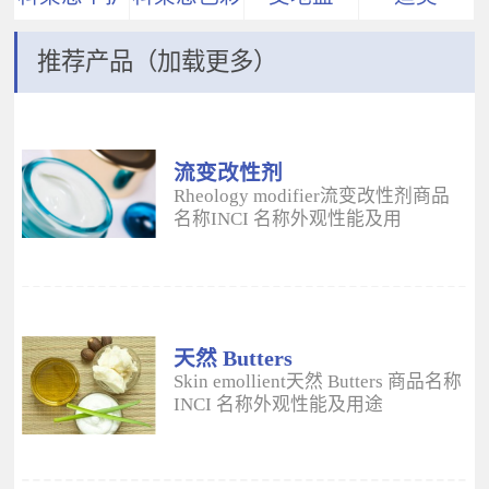
推荐产品（加载更多）
流变改性剂
ADM
Rheology modifier流变改性剂商品
名称INCI 名称外观性能及用
途 Aristoflex® AVCAmmonium
Acryloyldimethyltaurate/VP
Copolymer丙烯酰二甲基牛磺酸
铵/VP 共聚物白色粉末水溶性流变改
性剂；有效地增稠水包油体系的粘
度；快速遇水溶胀；无需中和；耐
天然 Butters
高速剪切；肤感清爽；特别适用于
Skin emollient天然 Butters 商品名称
不含乳化剂的膏霜。 Aristoflex®
INCI 名称外观性能及用途
HMBAmmonium
Plantasens® Refined Shea
Acryloyldimethyltaurate/Beheneth-
ButterButyrospermum Parkii(Shea
25 Methacrylate Crosspolymer丙烯
Butter)牛油果树