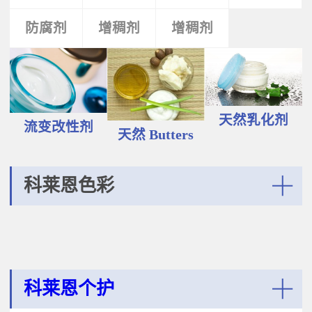
液和膏霜产品中。 Plantasens®
Vegetable Oil鳄梨（PERSEA
Natural Emulsifier CP5Glyceryl
防腐剂
类
活性剂
增稠剂
增稠剂
剂
GRATISSIMA油,氢化植物油 软膏富
Oleate,Polyglyceryl-3
含Omega-9和不饱和脂肪酸，提升
Polyricinoleate,Olea
皮肤的柔软度和弹性；适用于护
Europaea(Olive)Oil Unsaponifiables
肤，护发，彩妆等产品。
甘油油酸酯，聚甘油-3聚蓖麻醇酸
Plantasens® Refined Babassu
酯，油橄榄（OLEA EUROPAEA)油
ButterOrbignya Oleifera Seed Oil巴
不皂化物黄色液体HLB~5油包水乳
巴苏（ORBIGNYA OLEIFERA)籽油
天然乳化剂
化剂；天然植物来源；对皮肤有滋
流变改性剂
液体至软膏富有丰富的不饱和甘油
天然 Butters
润保湿的作用；适用于W/O乳液和
三酸；熔点20-30℃，快速被皮肤吸
膏霜产品中。
收，肤感滋润不油腻，类似硅油般
的滑爽；适用于护肤，护发，彩妆
科莱恩色彩
等产品中。Plantasens® Refined
Cocoa ButterTheobroma
More
Cacao(cocoa)Seed Butter可可
（THEOBROMA CACAO)籽脂 软膏
熔点28-38℃，接近体温，快速铺展
和被...
科莱恩个护