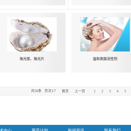
珠光浆、珠光片
温和表面活性剂
共
56
条
页次1/7
首页
上一页
1
2
3
4
5
术中心
箐英计划
新闻资讯
联系我们