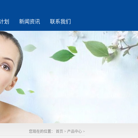
计划
新闻资讯
联系我们
您现在的位置：
首页
>
产品中心
>