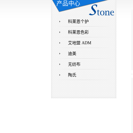
产品中心
科莱恩个护
科莱恩色彩
艾地盟 ADM
迪美
无纺布
陶氏