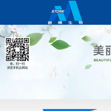
亲，扫一扫
浏览手机云网站