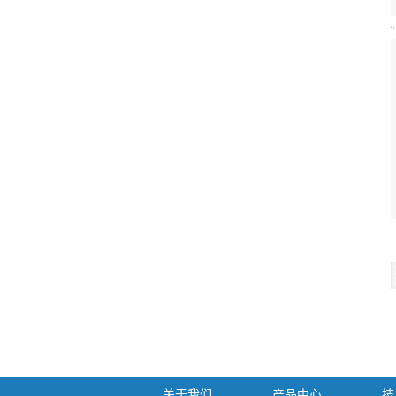
关于我们
产品中心
技