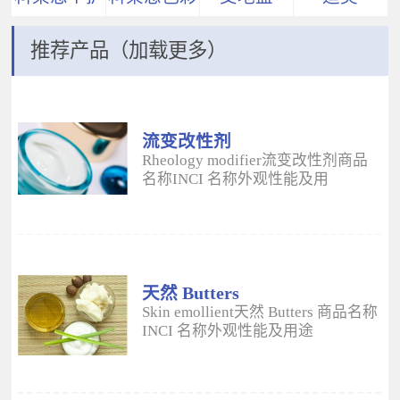
推荐产品（加载更多）
流变改性剂
ADM
Rheology modifier流变改性剂商品
名称INCI 名称外观性能及用
途 Aristoflex® AVCAmmonium
Acryloyldimethyltaurate/VP
Copolymer丙烯酰二甲基牛磺酸
铵/VP 共聚物白色粉末水溶性流变改
性剂；有效地增稠水包油体系的粘
度；快速遇水溶胀；无需中和；耐
天然 Butters
高速剪切；肤感清爽；特别适用于
Skin emollient天然 Butters 商品名称
不含乳化剂的膏霜。 Aristoflex®
INCI 名称外观性能及用途
HMBAmmonium
Plantasens® Refined Shea
Acryloyldimethyltaurate/Beheneth-
ButterButyrospermum Parkii(Shea
25 Methacrylate Crosspolymer丙烯
Butter)牛油果树