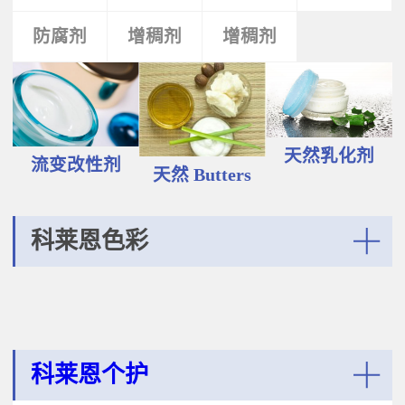
液和膏霜产品中。 Plantasens®
Vegetable Oil鳄梨（PERSEA
Natural Emulsifier CP5Glyceryl
防腐剂
类
活性剂
增稠剂
增稠剂
剂
GRATISSIMA油,氢化植物油 软膏富
Oleate,Polyglyceryl-3
含Omega-9和不饱和脂肪酸，提升
Polyricinoleate,Olea
皮肤的柔软度和弹性；适用于护
Europaea(Olive)Oil Unsaponifiables
肤，护发，彩妆等产品。
甘油油酸酯，聚甘油-3聚蓖麻醇酸
Plantasens® Refined Babassu
酯，油橄榄（OLEA EUROPAEA)油
ButterOrbignya Oleifera Seed Oil巴
不皂化物黄色液体HLB~5油包水乳
巴苏（ORBIGNYA OLEIFERA)籽油
天然乳化剂
化剂；天然植物来源；对皮肤有滋
流变改性剂
液体至软膏富有丰富的不饱和甘油
天然 Butters
润保湿的作用；适用于W/O乳液和
三酸；熔点20-30℃，快速被皮肤吸
膏霜产品中。
收，肤感滋润不油腻，类似硅油般
的滑爽；适用于护肤，护发，彩妆
科莱恩色彩
等产品中。Plantasens® Refined
Cocoa ButterTheobroma
More
Cacao(cocoa)Seed Butter可可
（THEOBROMA CACAO)籽脂 软膏
熔点28-38℃，接近体温，快速铺展
和被...
科莱恩个护