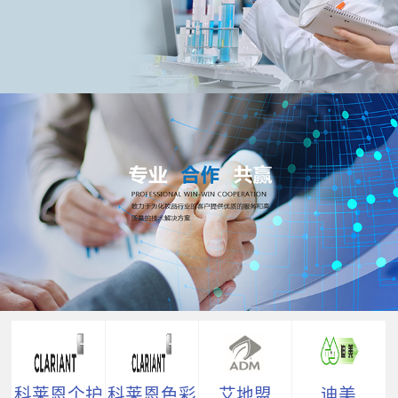
科莱恩个护
科莱恩色彩
艾地盟
迪美