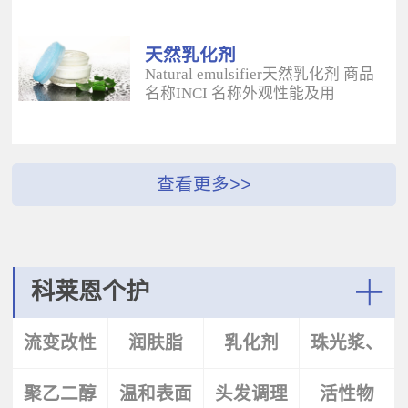
酰二甲基牛磺酸铵/山嵛醇聚醚-25
（BUTYROSPERMUM PARKLL）果
甲基丙烯酸酯交联聚合物 白色粉末
脂 软膏富含不饱和脂肪酸和不皂化
水溶性流变改性剂；有效地增稠水
物，对皮肤有长效的保湿和滋润作
天然乳化剂
包油体系的粘度；有较强乳化作
用；帮助皮肤恢复弹性紧致；适用
Natural emulsifier天然乳化剂 商品
用；无需中和；耐高速剪切，肤感
于护肤，护发，彩妆等产
名称INCI 名称外观性能及用
清爽；特别适用于不含乳化剂的膏
品。 Plantasens® Apricot
途 Plantasens® Natural Emulsifier
霜。 Aristoflex® BLVAmmonium
ButterPrunus
HP10Sucrose Polystearate,Cetearyl
Acryloyldimethyltaurate /Beheneth-
Armeniaca(Apricot)Kernel
Alcohol,Olea Eruopaea(Olive)Oil
25 Methacrylate Crosspolymer 丙烯
Oil,Hydrogenated Vegetable Oil杏
Unsaponifiables蔗糖多硬脂酸酯，
酰二甲基牛磺酸铵/山嵛醇聚醚-25
（PRUNUS ARMENIACA)仁油，氢
鲸蜡硬脂醇，油橄榄（OLEA
甲基丙烯酸酯交联聚合物 白色粉末
化植物油软膏 富有丰富的Omega-
EUPOPAEA）油不皂化物白色片状
水溶性流变改性剂；有效地增稠水
6，Omega-9和不饱和脂肪酸，深度
HLB~9水包油乳化剂；天然植物来
包油体系的粘度；有较强乳化作
滋养，柔软皮肤；适用于护肤护
源；对皮肤有保湿的作用；可以形
用；无需中和；耐高速剪切，肤感
发，彩妆等产品中。Plantasens®
成液晶结构；可使用于O/W乳液和
清爽；特别适用于乳液产
Argan ButterArgania Spinosa Kernel
膏霜产品中。 Plantasens® Natural
科莱恩个护
品。 Aristoflex® Silk （new）
Oil,Hydrogenated Vegetable Oil刺阿
Emulsifier HE20Cetearyl
Sodium Polyacryloyldimethyltaurate
甘树（ARGANIA SPINOSA)仁油，
Glucoside,Sorbitan Olivate鲸蜡硬脂
More
聚丙烯酰基二甲基牛磺酸钠 白色粉
氢化植物油 软膏富含亚油酸，与皮
基葡糖苷，山梨坦橄榄油酸酯 米色
流变改性
润肤脂
乳化剂
珠光浆、
末水溶性流变改性剂；有效地增稠
肤的亲和性好，快速渗透角质层；
片状HLB~9.5水包油乳化剂；天然植
水包油体系的粘度；快速遇水溶
适用于护肤，护发，彩妆等产品。
物来源；对皮肤有保湿的作用；可
胀；无需中和；耐高速剪切；耐离
Plantasens® Avocado ButterPersea
聚乙二醇
剂
温和表面
头发调理
珠光片
活性物
以形成液晶结构；可使用于O/W乳
子强，丝滑不粘腻。
Gratissima(Avocado)Oil,Hydrogenated