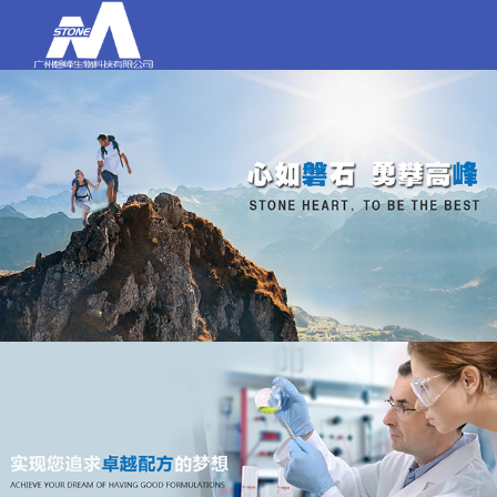
打电话
020-84159580