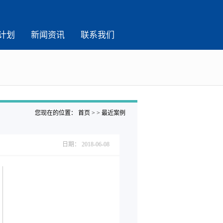
计划
新闻资讯
联系我们
您现在的位置：
首页
>
>
最近案例
日期：
2018-06-08