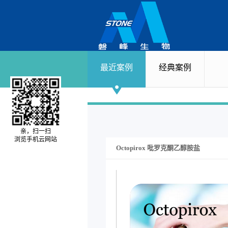
最近案例
经典案例
亲，扫一扫
浏览手机云网站
Octopirox 吡罗克酮乙醇胺盐